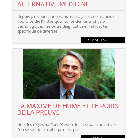
ALTERNATIVE MEDICINE
Depuis plusieurs années, nous analysons de manière
approfondie l'historique, les fondements physio-
pathologiques, les outils diagnostics et l'efficacité
spécifique de diverses ...
LIRE LA SUITE…
LA MAXIME DE HUME ET LE POIDS
DE LA PREUVE
Une des règles au CorteX est celle-ci : si dans un article
l'on se sert d'un outil qui n'est pas ...