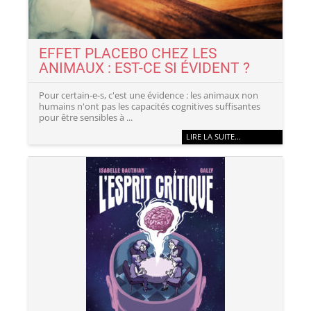
EFFET PLACEBO CHEZ LES
ANIMAUX : EST-CE SI ÉVIDENT ?
Pour certain-e-s, c'est une évidence : les animaux non
humains n'ont pas les capacités cognitives suffisantes
pour être sensibles à ...
LIRE LA SUITE…