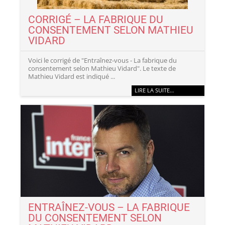
CORRIGÉ – LA FABRIQUE DU
CONSENTEMENT SELON MATHIEU
VIDARD
Voici le corrigé de "Entraînez-vous - La fabrique du
consentement selon Mathieu Vidard". Le texte de
Mathieu Vidard est indiqué ...
LIRE LA SUITE…
ENTRAÎNEZ-VOUS – LA FABRIQUE
DU CONSENTEMENT SELON