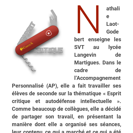
N
athali
e
Laot-
Gode
bert enseigne les
SVT au lycée
Langevin de
Martigues. Dans le
cadre de
l’Accompagnement
Personnalisé (AP), elle a fait travailler ses
élèves de seconde sur la thématique « Esprit
critique et autodéfense intellectuelle ».
Comme beaucoup de collègues, elle a décidé
de partager son travail, en présentant la
manière dont elle a organisé ses séances,
leur contenu, ce qui a marché et ce qui a été