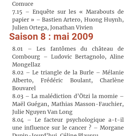
Comuce
7.15 – Enquête sur les « Marabouts de
papier » – Bastien Artero, Huong Huynh,
Julien Ortega, Jonathan Vivien
Saison 8 : mai 2009
8.01 – Les fantômes du château de
Combourg – Ludovic Bertagnolo, Aline
Mongellaz
8.02 – Le triangle de la Burle – Mélanie
Alberto, Frédéric Boulant, Charlène
Bouvarel
8.03 – La malédiction d’Ötzi la momie –
Maël Guégan, Mathias Masson-Fauchier,
Julie Nguyen Van Long
8.04 – Le facteur psychologique a-t-il
une influence sur le cancer ? – Morgane
Dupin-Jourd’hui, Céline Plaussu