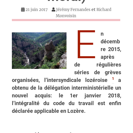
et
21 juin 2017
Jérémy Fernandes
Richard
Monvoisin
E
n
décemb
re 2015,
après
de régulières
séries de grèves
1
organisées, l’intersyndicale lozéroise
a
obtenu de la délégation interministérielle un
nouvel acquis: le 1er janvier 2018,
l’intégralité du code du travail est enfin
déclarée applicable en Lozère.