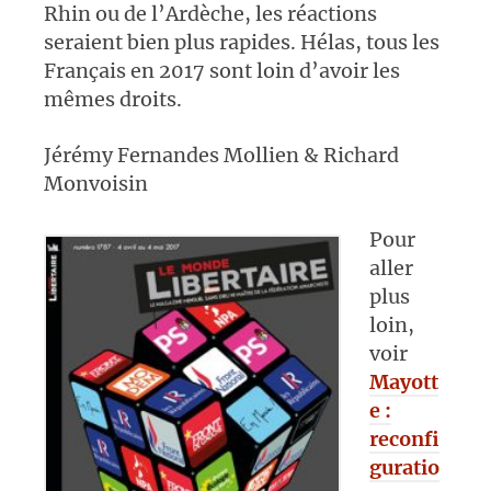
Rhin ou de l’Ardèche, les réactions
seraient bien plus rapides. Hélas, tous les
Français en 2017 sont loin d’avoir les
mêmes droits.
Jérémy Fernandes Mollien & Richard
Monvoisin
Pour
aller
plus
loin,
voir
Mayott
e :
reconfi
guratio