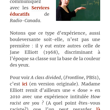
communiquez
avec les
Services
éducatifs
de
Radio-Canada
.
Notons que ce type d’expérience, aussi
bouleversante soit-elle, n’est pas une
première : il y eut entre autres celle de
Jane Elliott (1968), discriminant à
l’époque sa classe sur la base de la couleur
des yeux.
Pour voir
A class
divided
, (
Frontline
, PBS1),
c’est
ici
(en version originale). Madame
Elliott remit d’ailleurs une « dose » en
2010 avec une expérience intitulée
How
racist are you ?
(A quel point êtes-vous
raciste?) que l’on peut regarder
là