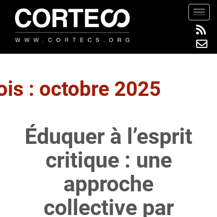
S
TOGG
k
i
p
t
o
m
is :
octobre 2025
a
i
n
Éduquer à l’esprit
c
o
critique : une
n
t
approche
e
n
collective par
t