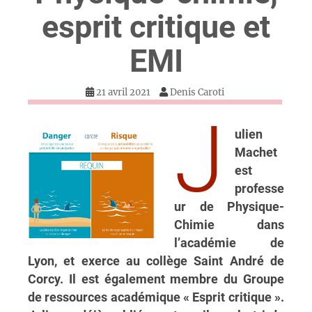
esprit critique et
EMI
21 avril 2021
Denis Caroti
J
ulien
Machet
est
professe
ur de Physique-
Chimie dans
l’académie de
Lyon, et exerce au collège Saint André de
Corcy. Il est également membre du Groupe
de ressources académique « Esprit critique ».