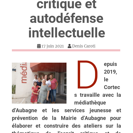
critique et
autodéfense
intellectuelle
17 juin 2021
Denis Caroti
D
epuis
2019,
le
Cortec
s travaille avec la
médiathèque
d’Aubagne et les services jeunesse et
prévention de la Mairie d’Aubagne pour
élaborer et construire des ateliers sur la