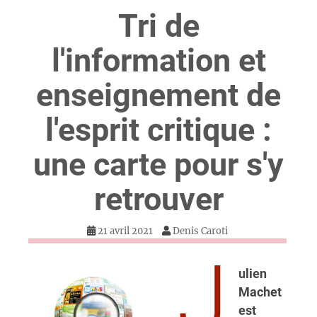
Tri de
l'information et
enseignement de
l'esprit critique :
une carte pour s'y
retrouver
21 avril 2021
Denis Caroti
J
ulien
Machet
est