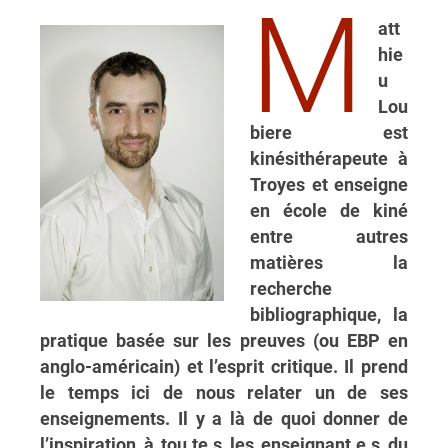
M
att
hie
u
Lou
biere est
kinésithérapeute à
Troyes et enseigne
en école de kiné
entre autres
matières la
recherche
bibliographique, la
pratique basée sur les preuves (ou EBP en
anglo-américain) et l’esprit critique. Il prend
le temps ici de nous relater un de ses
enseignements. Il y a là de quoi donner de
l’inspiration à tou.te.s les enseignant.e.s du