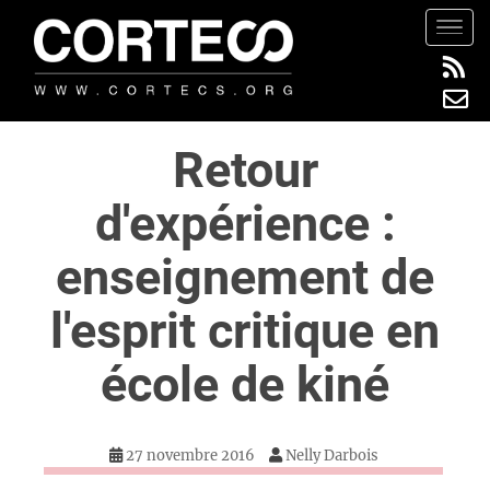
S
TOGG
k
i
p
t
Retour
o
m
d'expérience :
a
i
enseignement de
n
c
l'esprit critique en
o
n
école de kiné
t
e
n
27 novembre 2016
Nelly Darbois
t