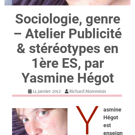
Sociologie, genre
– Atelier Publicité
& stéréotypes en
1ère ES, par
Yasmine Hégot
14 janvier 2012
Richard Monvoisin
Y
asmine
Hégot
est
enseign