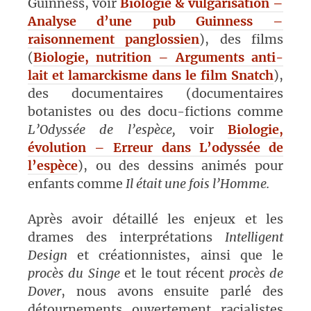
Guinness, voir
Biologie & vulgarisation –
Analyse d’une pub Guinness –
raisonnement panglossien
), des films
(
Biologie, nutrition – Arguments anti-
lait et lamarckisme dans le film Snatch
),
des documentaires (documentaires
botanistes ou des docu-fictions comme
L’Odyssée de l’espèce,
voir
Biologie,
évolution – Erreur dans L’odyssée de
l’espèce
), ou des dessins animés pour
enfants comme
Il était
une fois
l’Homme.
Après avoir détaillé les enjeux et les
drames des interprétations
In
telligent
Design
et créationnistes, ainsi que le
procès du Singe
et le tout récent
procès de
Dover
, nous avons ensuite parlé des
détournements ouvertement racialistes