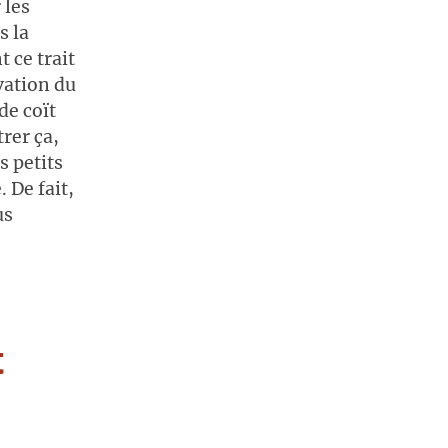
 les
s la
 ce trait
vation du
de coït
rer ça,
s petits
 De fait,
us
t