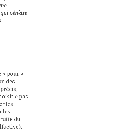
une
 qui pénètre
»
e « pour »
on des
 précis,
hoisit » pas
er les
 les
truffe du
factive).