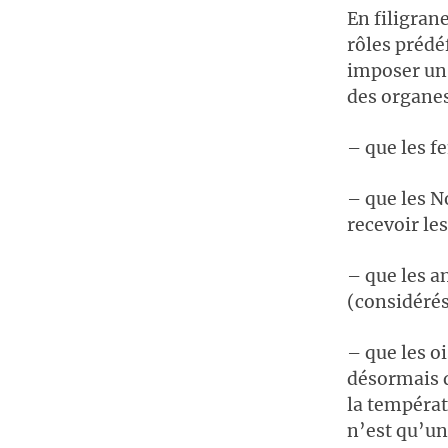
En filigran
rôles prédéf
imposer un 
des organes 
– que les f
– que les N
recevoir le
– que les a
(considér
– que les o
désormais q
la températ
n’est qu’un