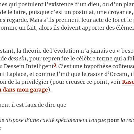
es qui postulent l’existence d’un dieu, ou d’un pla
 de le faire, puisque c’est un postulat, une croyance,
 les regarde. Mais s’ils prennent leur acte de foi et l
comme un fait, alors ils doivent apporter des éléme
nstant, la théorie de l’évolution n’a jamais eu « beso
, de
dessein
, pour reprendre le célèbre terme qui a fai
3
u Dessein Intelligent
.
C’est une hypothèse coûteuse
t Laplace, et comme l’indique le rasoir d’Occam, il
on de la privilégier (pour creuser ce point, voir
Raso
 dans mon garage
).
ent il est faux de dire que
e dispose d’une cavité spécialement conçue
pour
la rel
e