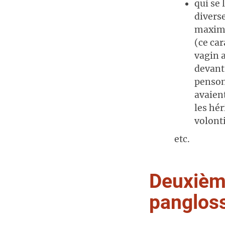
qui se 
diverse
maximi
(ce ca
vagin a
devant
pensons
avaien
les hér
volont
etc.
Deuxième
panglos