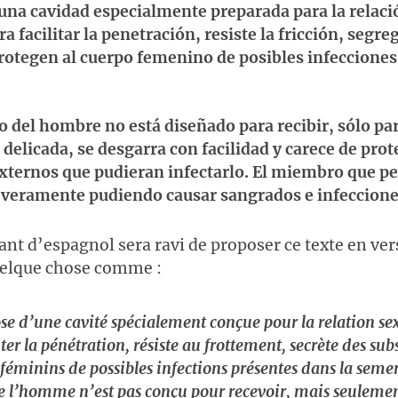
una cavidad especialmente preparada para la relaci
ra facilitar la penetración, resiste la fricción, segre
rotegen al cuerpo femenino de posibles infecciones
o del hombre no está diseñado para recibir, sólo par
elicada, se desgarra con facilidad y carece de prot
xternos que pudieran infectarlo. El miembro que pe
severamente pudiendo causar sangrados e infeccione
nt d’espagnol sera ravi de proposer ce texte en ver
elque chose comme :
e d’une cavité spécialement conçue pour la relation sex
iter la pénétration, résiste au frottement, secrète des su
 féminins de possibles infections présentes dans la seme
 de l’homme n’est pas conçu pour recevoir, mais seuleme