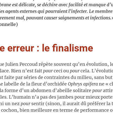
rane est délicate,
se déchire avec facilité et manque d’
les agents externes qui pourraient l’infecter. Le membre
vèrement mal, pouvant causer saignements et infections.
onnelle)
 erreur : le finalisme
e Julien Peccoud répète souvent qu’en évolution, l
lace. Rien n’est fait
pour
ceci ou
pour
cela. L’évoluti
t faite par séries de contraintes du milieu, sans but
e labelle de la fleur d’orchidée
Ophrys apifera
ne « c
la forme d’un abdomen d’abeille solitaire
pour
attir
lles. L’humain n’a pas des jambes pour mieux porter
ni un nez
pour
sentir (sinon, il aurait dû préférer la 
 cochon, bien meilleure en terme de performance ol