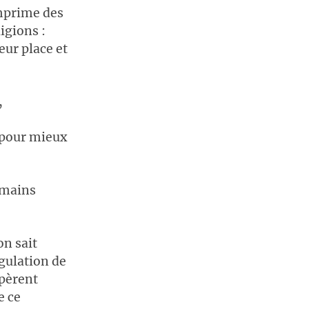
imprime des
igions :
ur place et
,
s pour mieux
umains
on sait
gulation de
ppèrent
e ce