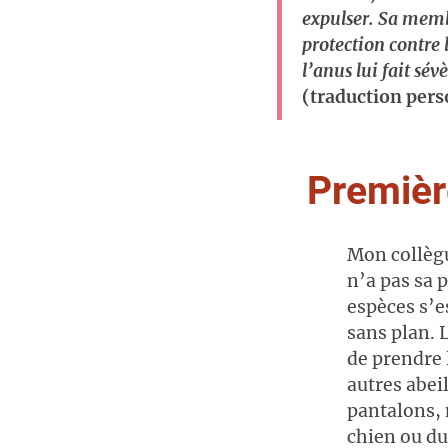
expulser. Sa memb
protection contre 
l’anus lui fait sé
(traduction pers
Première
Mon collègu
n’a pas sa p
espèces s’es
sans plan. L
de prendre 
autres abei
pantalons, 
chien ou du