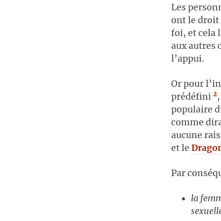
Les personn
ont le droit
foi, et cela
aux autres 
l’appui.
Or pour l’i
2
prédéfini
populaire d
comme dirai
aucune rais
et le
Dragon
Par conséqu
la femm
sexuell