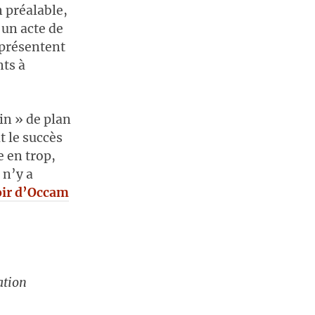
n préalable,
 un acte de
e présentent
nts à
in » de plan
t le succès
 en trop,
 n’y a
ir d’Occam
ation