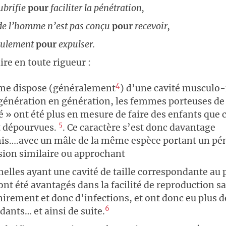
lubrifie
pour
faciliter la pénétration,
de l’homme n’est pas conçu
pour
recevoir,
eulement
pour
expulser.
dire en toute rigueur :
4
me dispose (généralement
) d’une cavité muscul
 génération en génération, les femmes porteuses de 
é » ont été plus en mesure de faire des enfants que c
5
t dépourvues.
. Ce caractère s’est donc davantage
is….avec un mâle de la même espèce portant un pén
ion similaire ou approchant
melles ayant une cavité de taille correspondante au 
nt été avantagés dans la facilité de reproduction s
hirement et donc d’infections, et ont donc eu plus d
6
ants… et ainsi de suite.