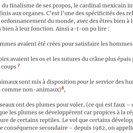
e du finalisme de ses propos, le cardinal mexicain 
inis aux organes. C’est l’une des spécificités des rel
ordonnancement du monde, avec des êtres bien à le
bien à leur fonction. Ainsi a-t-on pu lire :
emmes avaient été crées pour satisfaire les hommes
oirs avaient les os et les sutures du crâne plus épai
7
s coups
nimaux sont mis à disposition
pour
le service des h
8
és comme non-animaux)
,
iseaux ont des plumes pour voler, (ce qui est faux – 
ue les plumes se développèrent car propices à la ré
ure de certains reptiles. Le vol que certains dévelo
e conséquence secondaire – depuis 1982, on appell