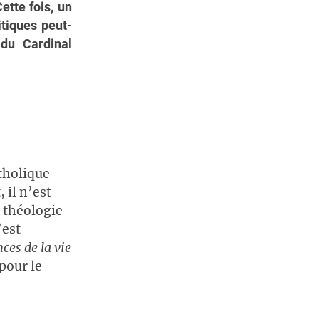
Cette fois, un
itiques peut-
 du Cardinal
atholique
 il n’est
e théologie
’est
nces de la vie
pour le