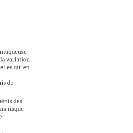
o-muqueuse
la variation
elles qui en
is de
pénis des
ans risque
e