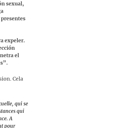
ón sexual,
ga
 presentes
a expeler.
ección
netra el
s”.
sion. Cela
uelle, qui se
bstances qui
nce. A
nt pour