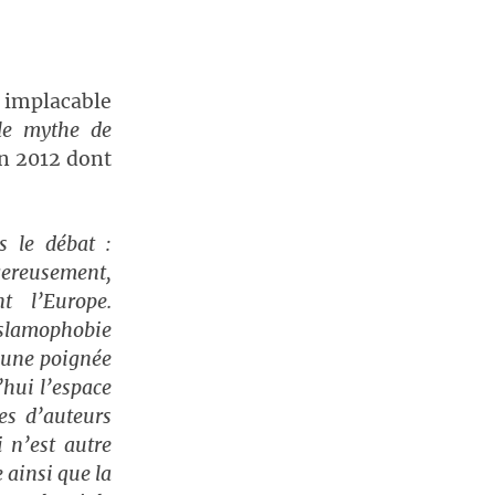
 implacable
le mythe de
n 2012 dont
 le débat :
gereusement,
t l’Europe.
islamophobie
d’une poignée
’hui l’espace
ses d’auteurs
i n’est autre
e ainsi que la