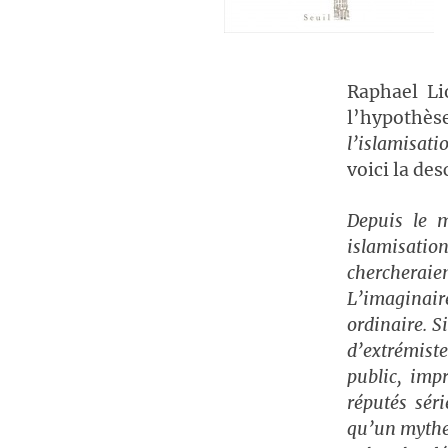
Raphael Li
l’hypothès
l’islamisati
voici la des
Depuis le 
islamisatio
chercherai
L’imaginair
ordinaire. S
d’extrémiste
public, impr
réputés séri
qu’un mythe e