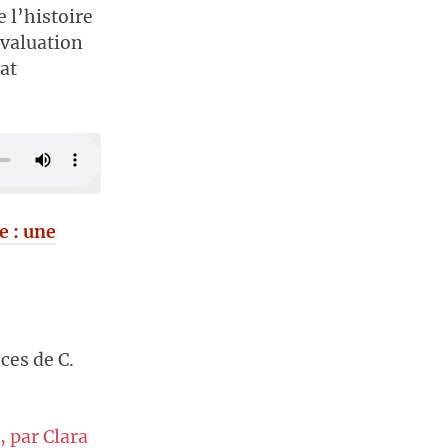
e l’histoire
évaluation
tat
e : une
ces de C.
l, par Clara