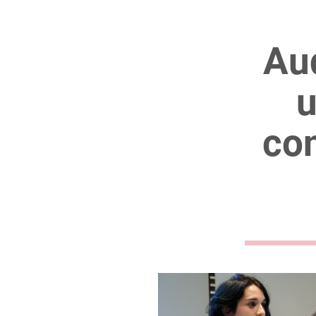
Aud
u
con