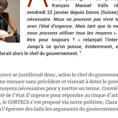
français Manuel Valls ré
vendredi 22 janvier depuis Davos (Suisse)
nécessaire. Nous ne pouvons pas vivre t
avec l’état d’urgence. Mais tant que la m
nous pouvons utiliser tous les moyens
».
être pour toujours ? » relançait l’inte
Jusqu’à ce qu’on puisse, évidemment, e
1
larait alors le chef du gouvernement.
gence se justifierait donc, selon le chef du gouvern
ne menace sans précédent et viserait à doter le g
 moyens nécessaires pour y mettre un terme. Convié 
cité de l’état d’urgence pour répondre au risque d’at
s, le CORTECS s’est proposé via notre politiste, Clara
 l’épreuve des faits les arguments du gouvernement