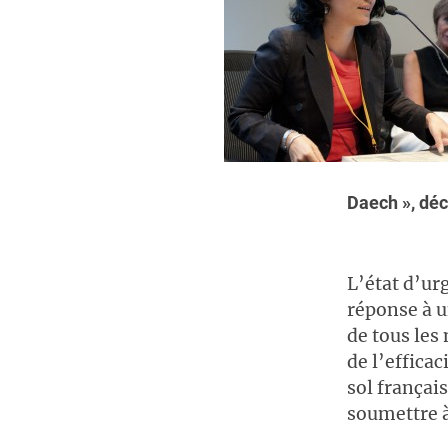
Daech », déc
L’état d’ur
réponse à u
de tous les
de l’effica
sol françai
soumettre à