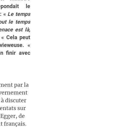
pondait le
: «
Le temps
out le temps
enace est là,
 « Cela peut
rvieweuse. «
n finir avec
ement par la
ouvernement
à discuter
tentats sur
 Egger, de
 français.