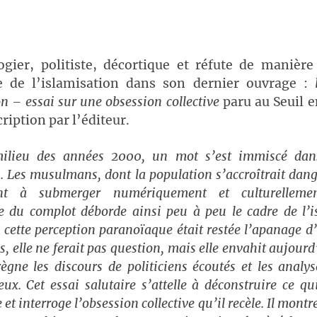
ogier, politiste, décortique et réfute de manière
e de l’islamisation dans son dernier ouvrage :
on – essai sur une obsession collective
paru au Seuil e
cription par l’éditeur.
milieu des années 2000, un mot s’est immiscé dans
n. Les musulmans, dont la population s’accroîtrait dan
ent à submerger numériquement et culturellemen
e du complot déborde ainsi peu à peu le cadre de l’
i cette perception paranoïaque était restée l’apanage 
s, elle ne ferait pas question, mais elle envahit aujourd
ègne les discours de politiciens écoutés et les analy
eux. Cet essai salutaire s’attelle à déconstruire ce qu
t interroge l’obsession collective qu’il recèle. Il montr