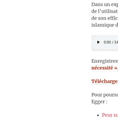
Dans un exp
de l’utilis
de son effic
islamique d
Enregistrem
nécessité »
Télécharger
Pour poursu
Egger :
Peur su