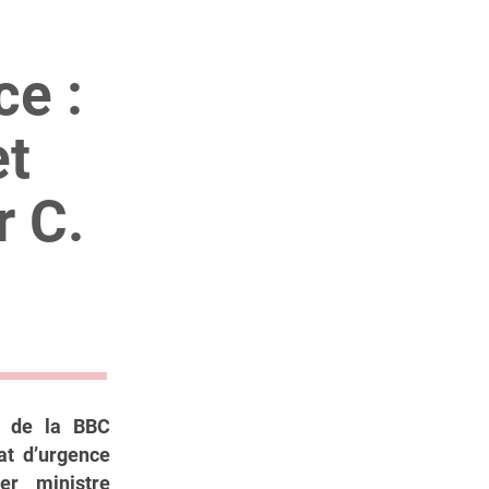
ce :
et
r C.
te de la BBC
at d’urgence
er ministre