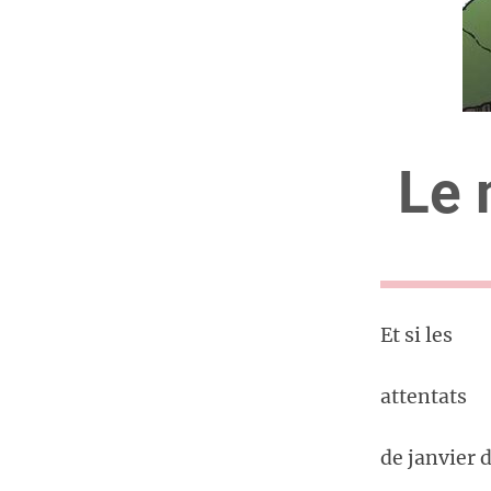
Le 
Et si les
attentats
de janvier 