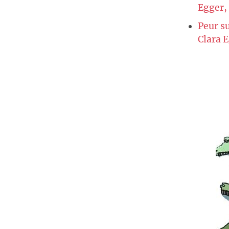
Egger, 
Peur su
Clara 