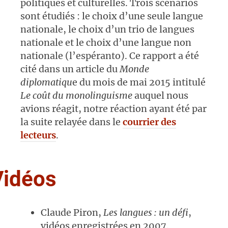
politiques et culturelles. Trois scénarios
sont étudiés : le choix d’une seule langue
nationale, le choix d’un trio de langues
nationale et le choix d’une langue non
nationale (l’espéranto). Ce rapport a été
cité dans un article du
Monde
diplomatiqu
e du mois de mai 2015 intitulé
Le coût du monolinguisme
auquel nous
avions réagit, notre réaction ayant été par
la suite relayée dans le
courrier des
lecteurs
.
Vidéos
Claude Piron,
Les langues : un défi
,
vidéos enregistrées en 2007.