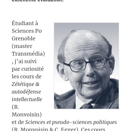
Étudiant à
Sciences Po
Grenoble
(master
Transmédia)
, j’ai suivi
par curiosité
les cours de
Zététique &
autodéfense
intellectuelle
(R.
Monvoisin)
et de
Sciences et pseudo-sciences politiques
(R. Monvoisin & C. Egger). Ces cours