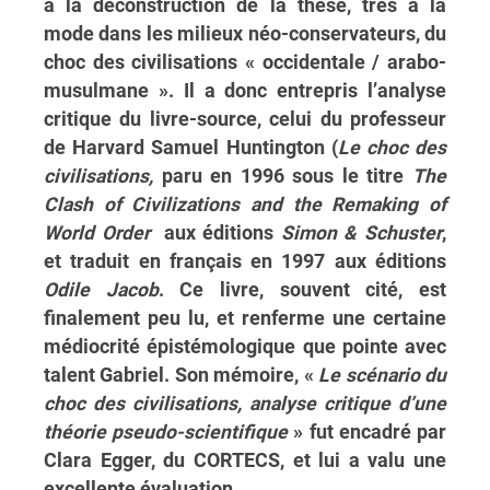
à la déconstruction de la thèse, très à la
mode dans les milieux néo-conservateurs, du
choc des civilisations « occidentale / arabo-
musulmane ». Il a donc entrepris l’analyse
critique du livre-source, celui du professeur
de Harvard Samuel Huntington (
Le choc des
civilisations,
paru en 1996 sous le titre
The
Clash of Civilizations and the Remaking of
World Order
aux éditions
Simon & Schuster
,
et traduit en français en 1997 aux éditions
Odile Jacob
. Ce livre, souvent cité, est
finalement peu lu, et renferme une certaine
médiocrité épistémologique que pointe avec
talent Gabriel. Son mémoire, «
Le scénario du
choc des civilisations, analyse critique d’une
théorie pseudo-scientifique
» fut encadré par
Clara Egger, du CORTECS, et lui a valu une
excellente évaluation.