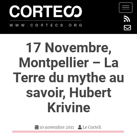
S
TOGG
k
i
p
t
17 Novembre,
o
m
Montpellier – La
a
i
Terre du mythe au
n
c
savoir, Hubert
o
n
Krivine
t
e
n
10 novembre 2011
Le CorteX
t