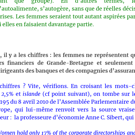
tant que groupe). En d’autres termes, l
’autoalimente, s’autogère, sans que de réelles déci
rises. Les femmes seraient tout autant aspirées pa
i elles en faisaient davantage partie.
 il y a les chiffres : les femmes ne représentent 
rs financiers de Grande-Bretagne et seulemen
dirigeants des banques et des compagnies d’assuran
chiffres ? Vite, vérifions. En croisant les mots-
,
2,5%
et
islande
(cf point suivant), on tombe sur 
195 du 8 avril 2010 de l’Assemblée Parlementaire d
rope, qui lui-même renvoit vers la source vrais
teur : la professeure d’économie Anne C. Sibert, qui é
omen hold only 17% of the corporate directorships and