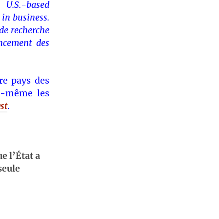
a U.S.-based
in business.
 de recherche
ancement des
re pays des
le-même les
st
.
e l’État a
seule