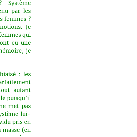
? Système
enu par les
es femmes ?
notions. Je
s femmes qui
 ont eu une
mémoire, je
biaisé : les
arfaitement
tout autant
le puisqu’il
 ne met pas
ystème lui-
vidu pris en
la masse (en