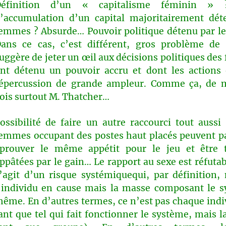
Définition d’un « capitalisme féminin » 
’accumulation d’un capital majoritairement dét
emmes ? Absurde… Pouvoir politique détenu par l
ans ce cas, c’est différent, gros problème de 
uggère de jeter un œil aux décisions politiques de
nt détenu un pouvoir accru et dont les actions
épercussion de grande ampleur. Comme ça, de 
ois surtout M. Thatcher…
ossibilité de faire un autre raccourci tout aussi 
emmes occupant des postes haut placés peuvent p
prouver le même appétit pour le jeu et être 
ppâtées par le gain… Le rapport au sexe est réfutab
’agit d’un risque systémiquequi, par définition,
’individu en cause mais la masse composant le s
ême. En d’autres termes
,
ce n’est pas chaque indi
ant que tel qui fait fonctionner le système, mais 