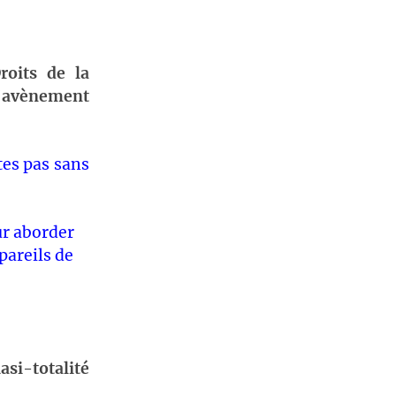
oits de la
 l’avènement
es pas sans
ur aborder
pareils de
asi-totalité