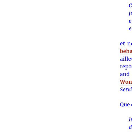
C
f
e
e
et n
beha
aill
repo
and 
Wome
Serv
Que 
I
d