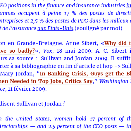
EO positions in the finance and insurance industries
i
emmes occupent à peine 17 % des postes de direct
ntreprises et 2,5 % des postes de PDG dans les milieux 
t de l’assurance
aux Etats-Unis
.
(souligné par moi)
on en Grande-Bretagne. Anne Sibert, «
Why did t
ve so badly?
»,
Vox
, 18 mai 2009. A. C. Sibert 
eurs sa source : Sullivan and Jordan 2009. Il suffit
rter à sa bibliographie en fin d’article et hop -> Sul
Mary Jordan, “
In Banking Crisis, Guys get the 
n Needed in Top Jobs, Critics Say
,”
Washington 
ice
, 11 février 2009.
disent Sullivan et Jordan ?
n the United States, women hold 17 percent of th
irectorships — and 2.5 percent of the CEO posts — in