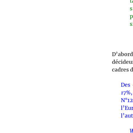
s
p
s
D’abord,
décideu
cadres 
Des 
17%
N°12
l’Eu
l’au
W