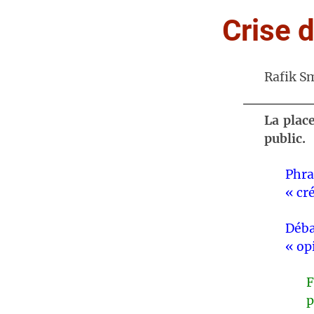
Crise 
Rafik S
La plac
public.
Phra
« cré
Déba
« op
F
p