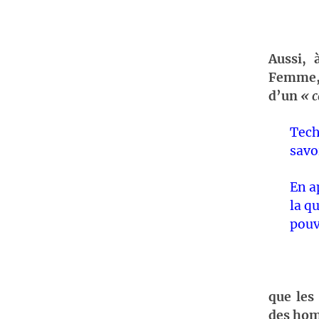
Aussi, 
Femme, 
d’un
« c
Tech
savo
En a
la q
pouv
que les
des ho