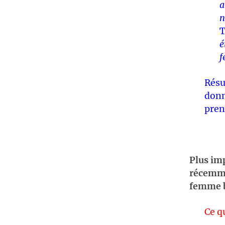
a
n
T
é
f
Résu
donn
pren
Plus imp
récemmen
femme b
Ce q