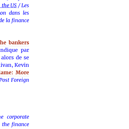
n the US
/ Les
ion dans les
de la finance
he bankers
indique par
 alors de se
livan, Kevin
Blame: More
Post Foreign
e corporate
 the finance