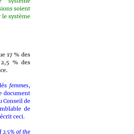
e système
sions soient
r le système
que 17 % des
t 2,5 % des
ce.
clés
femmes
,
le document
u Conseil de
emblable de
crit ceci.
 2.5% of the