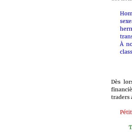
Homm
sex
her
tran
À
no
clas
Dès lor
financi
traders
Péti
T