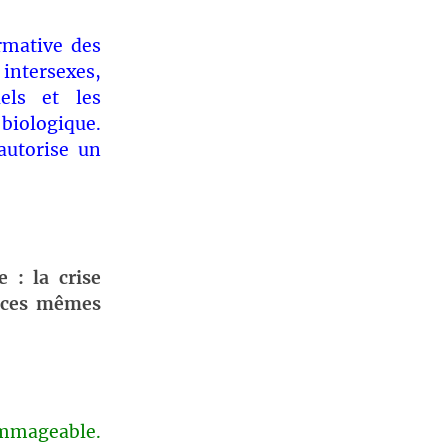
rmative des
tersexes,
els et les
 biologique.
autorise un
te : la
crise
i ces mêmes
ommageable.