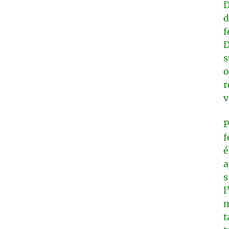
d
f
D
s
o
r
v
P
f
é
a
s
l
m
t