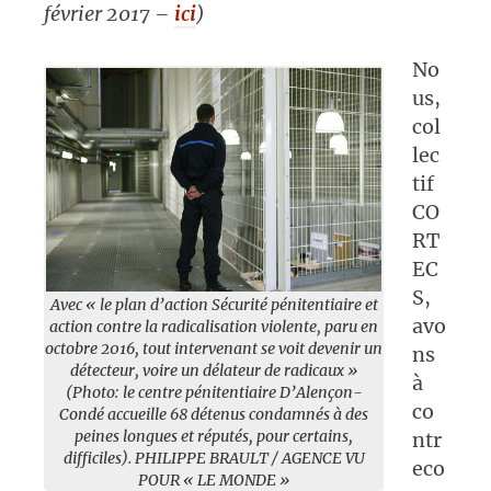
février 2017 –
ici
)
No
us,
col
lec
tif
CO
RT
EC
S,
Avec « le plan d’action Sécurité pénitentiaire et
avo
action contre la radicalisation violente, paru en
octobre 2016, tout intervenant se voit devenir un
ns
détecteur, voire un délateur de radicaux »
à
(Photo: le centre pénitentiaire D’Alençon-
co
Condé accueille 68 détenus condamnés à des
peines longues et réputés, pour certains,
ntr
difficiles). PHILIPPE BRAULT / AGENCE VU
eco
POUR « LE MONDE »