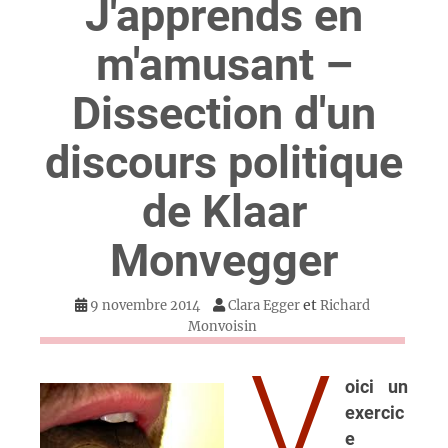
J'apprends en
m'amusant –
Dissection d'un
discours politique
de Klaar
Monvegger
et
9 novembre 2014
Clara Egger
Richard
Monvoisin
V
oici un
exercic
e