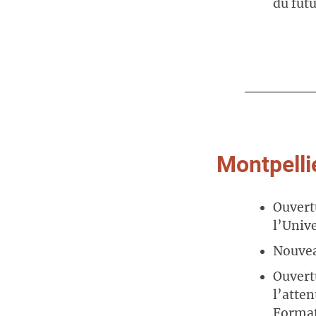
du futu
Montpelli
Ouvert
l’Unive
Nouvea
Ouvert
l’atte
Format