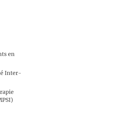
nts en
té Inter-
érapie
MPSI)