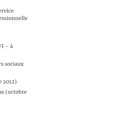
ervice
fessionnelle
FI – à
rs sociaux
e 2012)
s (octobre