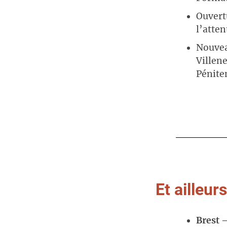
Ouvert
l’atte
Nouvea
Villen
Péniten
Et ailleurs
Brest 