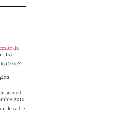
ersité du
crits)
du CorteX
égion
 du second
tembre 2012
ans le cadre