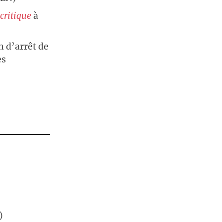
 critique
à
n d’arrêt de
es
)