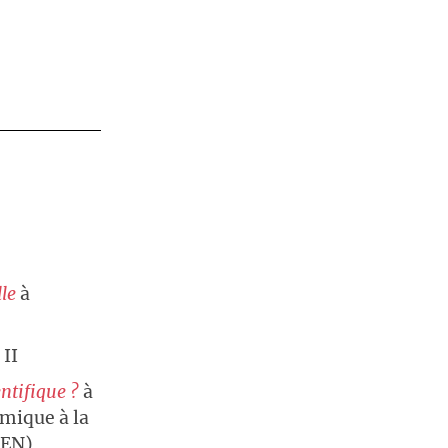
lle
à
 II
entifique ?
à
émique à la
PEN)