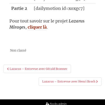
Partie 2
[dailymotion id=xoxgc7]
Pour tout savoir sur le projet
Lazarus
Mirages
,
cliquer là
.
Non classé
Navigation
Lazarus – Entrevue avec Gérald Bronner
de
Lazarus – Entrevue avec Henri Broch
l’article
Accès admin