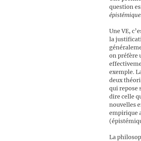
question es
épistémique
Une VE, c’e
la justific
généralemen
on préfère 
effectiveme
exemple. La
deux théori
qui repose 
dire celle 
nouvelles e
empirique a
(épistémiq
La philosop