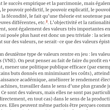
t le succès empirique et la parcimonie, mais égale
, le pouvoir prédictif, le pouvoir explicatif, le pouvo
 la fécondité, le fait qu’une théorie est soutenue pa
2
euves différentes, etc.
. L’objectivité et la rationalit
t, sont également des valeurs très importantes en
nsi posée plus haut est donc un peu triviale : la scie
sur des valeurs, ne serait-ce que des valeurs épis
 un deuxième type de valeurs rentre en jeu : les vale
es
(VNE). On peut penser au fait de faire du profit e
 mener une politique publique efficace (par exemp
tains buts donnés en minimisant les coûts), atteindr
naissance académique, améliorer le rendement élec
achines, travailler dans le sens d’une plus grande j
c. Ce sont des valeurs, mais elles ne sont pas partic
directement, en tout cas) dans le sens de la product
ces. Elles peuvent même parfois être perçues com