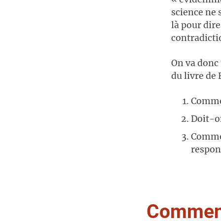
science ne 
là pour dire
contradicti
On va donc t
du livre de 
Commen
Doit-o
Commen
respon
Comment 