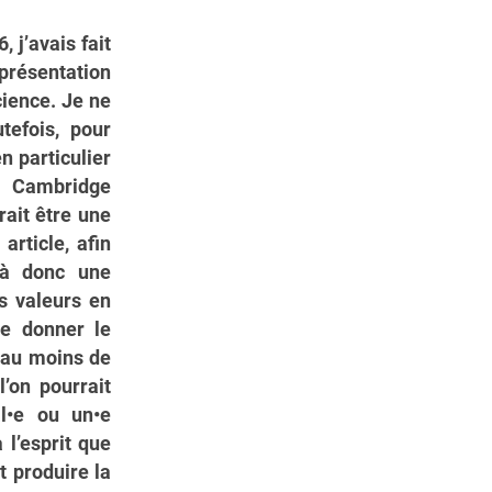
 j’avais fait
ésentation
cience. Je ne
tefois, pour
en particulier
z Cambridge
rait être une
article, afin
là donc une
s valeurs en
de donner le
 au moins de
’on pourrait
al•e ou un•e
 l’esprit que
t produire la