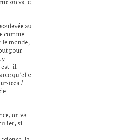
mme on va le
 soulevée au
çue comme
r le monde,
tout pour
 y
est-il
arce qu’elle
ur•ices ?
 de
nce, on va
ulier, si
science, la