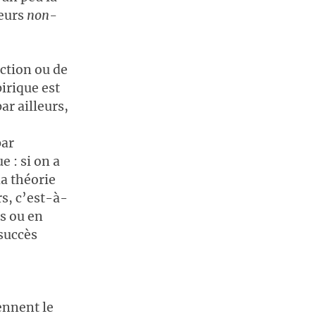
leurs
non-
uction ou de
irique est
r ailleurs,
par
 : si on a
a théorie
rs, c’est-à-
s ou en
 succès
ennent le