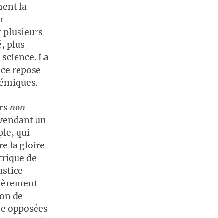
ment la
ir
r plusieurs
é, plus
 science. La
nce repose
témiques.
urs
non
n vendant un
le, qui
e la gloire
trique de
ustice
ulièrement
ion de
me opposées