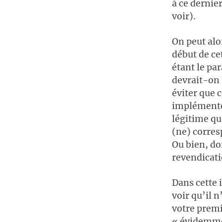
à ce dernier
voir).
On peut alo
début de ce
étant le pa
devrait-on 
éviter que 
implémenter
légitime qu
(ne) corres
Ou bien, do
revendicati
Dans cette 
voir qu’il n
votre premi
« évidemmen