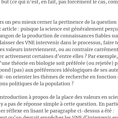
 but (ce qui n’est, en fait, pas forcément le cas, co
rs un peu mieux cerner la pertinence de la question
t article : puisque la science est généralement per
rangon de la production de connaissances fiables su
laisser des VNE intervenir dans le processus, faire 
ces valeurs interviennent, ou au contraire carrément
 activement certaines d’entre elles ? Par exemple, 
’une théorie en biologie soit préférée (ou rejetée) p
pond (pas) aux préférences idéologiques de ses aute
it-on orienter les thèmes de recherche en fonction
ons politiques de la population ?
introduction à propos de la place des valeurs en scie
’y a pas de réponse simple à cette question. En partic
er réflexe en lisant le paragraphe ci-dessus a été :
t qu’on devrait empêcher les VNE d’intervenir en 