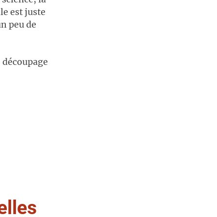
e est juste
 un peu de
 le découpage
elles