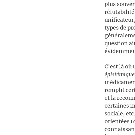
plus souven
réfutabilité
unificateur,
types de pr
généralemen
question ai
évidemment 
C’est là où
épistémiqu
médicament,
remplit cer
et la recon
certaines m
sociale, et
orientées (
connaissan