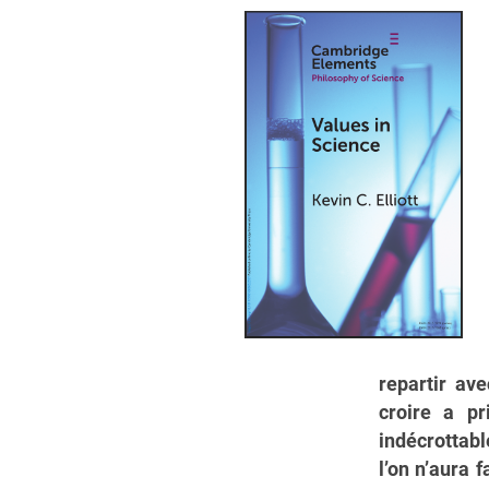
repartir av
croire a pr
indécrottabl
l’on n’aura 