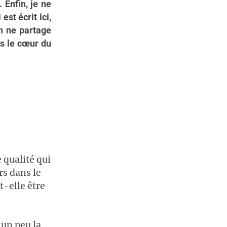
 Enfin, je ne
st écrit ici,
on ne partage
s le cœur du
 qualité qui
rs dans le
t-elle être
 un peu la