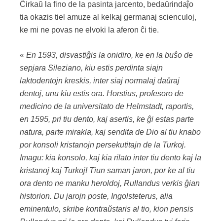
Ĉirkaŭ la fino de la pasinta jarcento, bedaŭrindaĵo
tia okazis tiel amuze al kelkaj germanaj scienculoj,
ke mi ne povas ne elvoki la aferon ĉi tie.
«
En 1593, disvastiĝis la onidiro, ke en la buŝo de
sepjara Sileziano, kiu estis perdinta siajn
laktodentojn kreskis, inter siaj normalaj daŭraj
dentoj, unu kiu estis ora. Horstius, profesoro de
medicino de la universitato de Helmstadt, raportis,
en 1595, pri tiu dento, kaj asertis, ke ĝi estas parte
natura, parte mirakla, kaj sendita de Dio al tiu knabo
por konsoli kristanojn persekutitajn de la Turkoj.
Imagu: kia konsolo, kaj kia rilato inter tiu dento kaj la
kristanoj kaj Turkoj! Tiun saman jaron, por ke al tiu
ora dento ne manku heroldoj, Rullandus verkis ĝian
historion. Du jarojn poste, Ingolsteterus, alia
eminentulo, skribe kontraŭstaris al tio, kion pensis