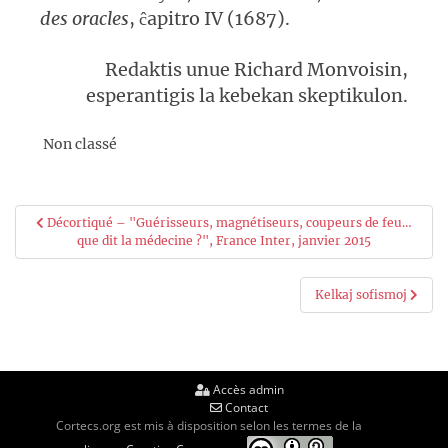
des oracles
, ĉapitro IV (1687).
Redaktis unue Richard Monvoisin,
esperantigis la kebekan skeptikulon.
Non classé
Navigation
Décortiqué – "Guérisseurs, magnétiseurs, coupeurs de feu…
que dit la médecine ?", France Inter, janvier 2015
de
l’article
Kelkaj sofismoj
Accès admin
Contact
Cortecs.org est mis à disposition selon les termes de la