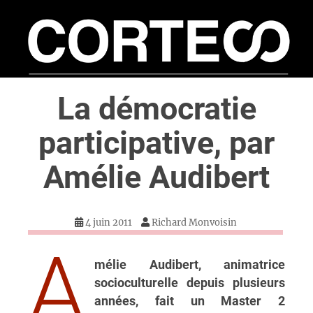
S
k
i
p
t
La démocratie
o
m
participative, par
a
i
Amélie Audibert
n
c
o
4 juin 2011
Richard Monvoisin
n
t
A
e
mélie Audibert, animatrice
n
socioculturelle depuis plusieurs
t
années, fait un Master 2