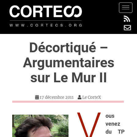
S
TOGG
k
i
p
t
Décortiqué –
o
m
Argumentaires
a
i
sur Le Mur II
n
c
o
17 décembre 2011
Le CorteX
n
t
V
e
ous
n
venez
t
du TP