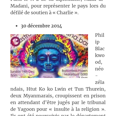
Madani, pour représenter le pays lors du
défilé de soutien à « Charlie ».
30 décembre 2014
Phil
ip
Blac
kwo
od,
néo
-
zéla
ndais, Htut Ko ko Lwin et Tun Thurein,
deux
Myanmarais
, croupissent en prison
en attendant d’être jugés par le tribunal
de Yagoon pour « insulte à la religion ».
Ils ont été poursuivis par le département