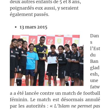
deux autres enfants de 5 et 8 ans,
poignardés eux aussi, y seraient
également passés.
13 mars 2015
Dan
s
l’Est
du
Ban
glad
esh,
une
fatw
a a été lancée contre un match de football
féminin. Le match est désormais annulé
par les autorités : «
L’Islam ne permet pas