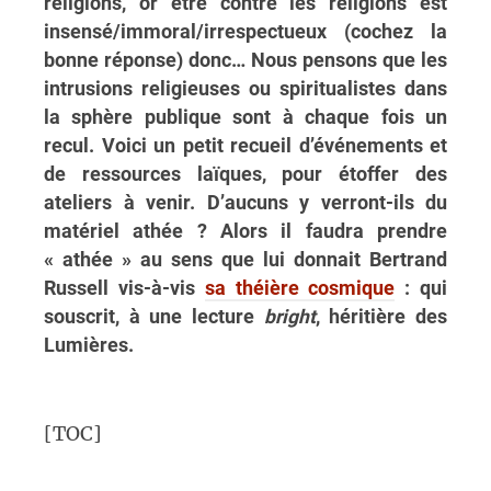
religions, or être contre les religions est
insensé/immoral/irrespectueux (cochez la
bonne réponse) donc… Nous pensons que les
intrusions religieuses ou spiritualistes dans
la sphère publique sont à chaque fois un
recul. Voici un petit recueil d’événements et
de ressources laïques, pour étoffer des
ateliers à venir. D’aucuns y verront-ils du
matériel athée ? Alors il faudra prendre
« athée » au sens que lui donnait Bertrand
Russell vis-à-vis
sa théière cosmique
: qui
souscrit, à une lecture
bright
, héritière des
Lumières.
[TOC]