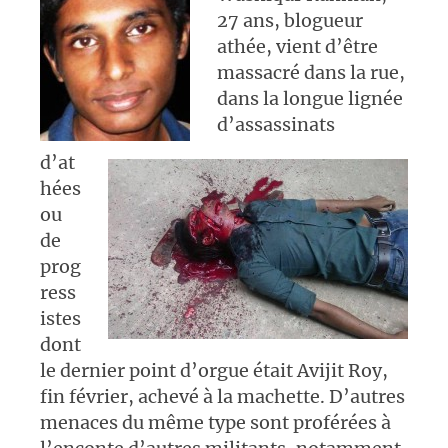
27 ans, blogueur
athée, vient d’être
massacré dans la rue,
dans la longue lignée
d’assassinats
d’at
hées
ou
de
prog
ress
istes
dont
le dernier point d’orgue était Avijit Roy,
fin février, achevé à la machette. D’autres
menaces du même type sont proférées à