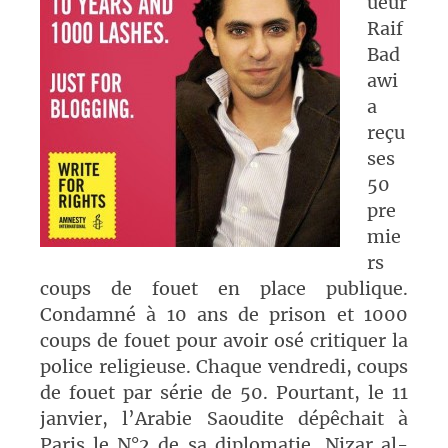
ueur
Raif
Bad
awi
a
reçu
ses
50
pre
mie
rs
coups de fouet en place publique.
Condamné à 10 ans de prison et 1000
coups de fouet pour avoir osé critiquer la
police religieuse. Chaque vendredi, coups
de fouet par série de 50. Pourtant, le 11
janvier, l’Arabie Saoudite dépêchait à
Paris le N°2 de sa diplomatie, Nizar al-