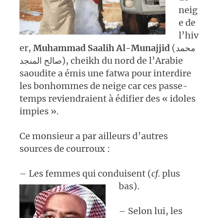
neig
e de
l’hiv
er,
Muhammad Saalih Al-Munajjid
(محمد
صالح المنجد), cheikh du nord de l’Arabie
saoudite a émis une fatwa pour interdire
les bonhommes de neige car ces passe-
temps reviendraient à édifier des « idoles
impies ».
Ce monsieur a par ailleurs d’autres
sources de courroux :
– Les femmes qui conduisent (
cf.
plus
bas).
– Selon lui, les