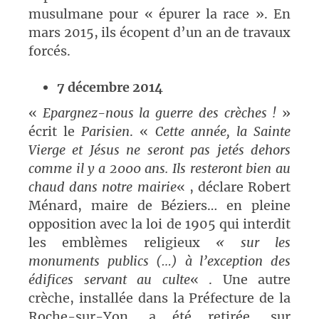
musulmane pour « épurer la race ». En
mars 2015, ils écopent d’un an de travaux
forcés.
7 décembre 2014
«
E
pargnez-nous la guerre des crèches !
»
écrit le
Parisien
. «
Cette année, la Sainte
Vierge et Jésus ne seront pas jetés dehors
comme il y a 2000 ans. Ils resteront bien au
chaud dans notre mairie
« , déclare Robert
Ménard, maire de Béziers… en pleine
opposition avec la loi de 1905 qui interdit
les emblèmes religieux
« sur les
monuments publics (…) à l’exception des
édifices servant au culte
« . Une autre
crèche, installée dans la Préfecture de la
Roche-sur-Yon, a été retirée, sur