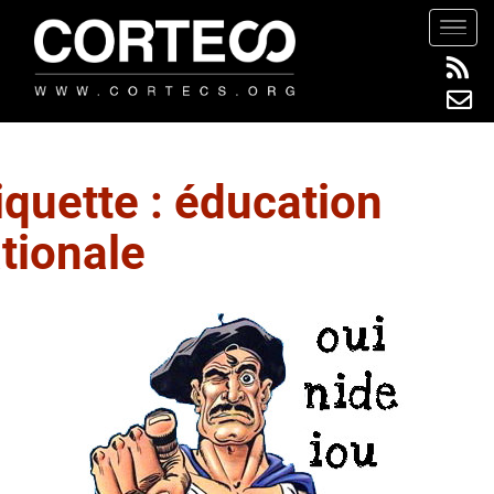
S
TOGG
k
i
p
t
o
m
iquette :
éducation
a
tionale
i
n
c
o
n
t
e
n
t