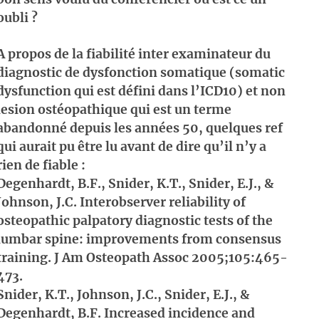
oubli ?
A propos de la fiabilité inter examinateur du
diagnostic de dysfonction somatique (somatic
dysfunction qui est défini dans l’ICD10) et non
lesion ostéopathique qui est un terme
abandonné depuis les années 50, quelques ref
qui aurait pu être lu avant de dire qu’il n’y a
rien de fiable :
Degenhardt, B.F., Snider, K.T., Snider, E.J., &
Johnson, J.C. Interobserver reliability of
osteopathic palpatory diagnostic tests of the
lumbar spine: improvements from consensus
training. J Am Osteopath Assoc 2005;105:465-
473.
Snider, K.T., Johnson, J.C., Snider, E.J., &
Degenhardt, B.F. Increased incidence and