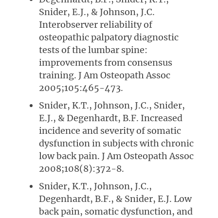
Snider, E.J., & Johnson, J.C.
Interobserver reliability of
osteopathic palpatory diagnostic
tests of the lumbar spine:
improvements from consensus
training. J Am Osteopath Assoc
2005;105:465-473.
Snider, K.T., Johnson, J.C., Snider,
E.J., & Degenhardt, B.F. Increased
incidence and severity of somatic
dysfunction in subjects with chronic
low back pain. J Am Osteopath Assoc
2008;108(8):372-8.
Snider, K.T., Johnson, J.C.,
Degenhardt, B.F., & Snider, E.J. Low
back pain, somatic dysfunction, and