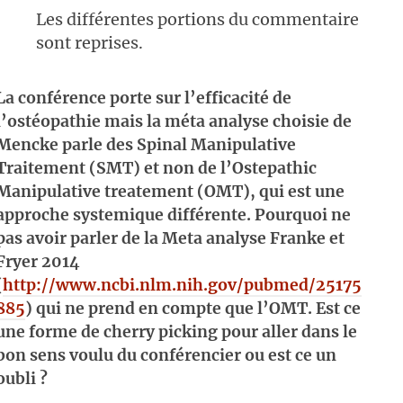
Les différentes portions du commentaire
sont reprises.
La conférence porte sur l’efficacité de
l’ostéopathie mais la méta analyse choisie de
Mencke parle des Spinal Manipulative
Traitement (SMT) et non de l’Ostepathic
Manipulative treatement (OMT), qui est une
approche systemique différente. Pourquoi ne
pas avoir parler de la Meta analyse Franke et
Fryer 2014
(
http://www.ncbi.nlm.nih.gov/pubmed/25175
885
) qui ne prend en compte que l’OMT. Est ce
une forme de cherry picking pour aller dans le
bon sens voulu du conférencier ou est ce un
oubli ?