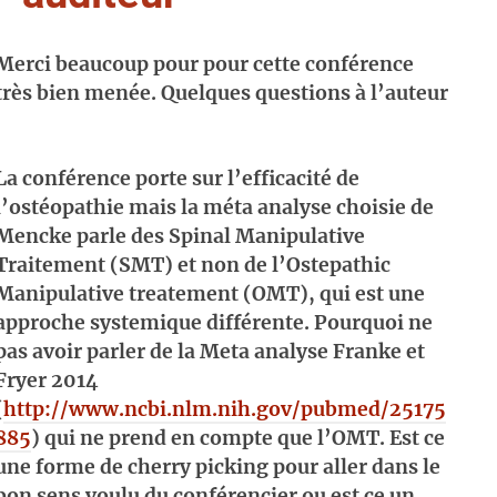
Merci beaucoup pour pour cette conférence
très bien menée. Quelques questions à l’auteur
:
La conférence porte sur l’efficacité de
l’ostéopathie mais la méta analyse choisie de
Mencke parle des Spinal Manipulative
Traitement (SMT) et non de l’Ostepathic
Manipulative treatement (OMT), qui est une
approche systemique différente. Pourquoi ne
pas avoir parler de la Meta analyse Franke et
Fryer 2014
(
http://www.ncbi.nlm.nih.gov/pubmed/25175
885
) qui ne prend en compte que l’OMT. Est ce
une forme de cherry picking pour aller dans le
bon sens voulu du conférencier ou est ce un