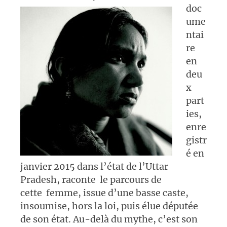
doc
ume
ntai
re
en
deu
x
part
ies,
enre
gistr
é en
janvier 2015 dans l’état de l’Uttar
Pradesh, raconte le parcours de
cette femme, issue d’une basse caste,
insoumise, hors la loi, puis élue députée
de son état. Au-delà du mythe, c’est son