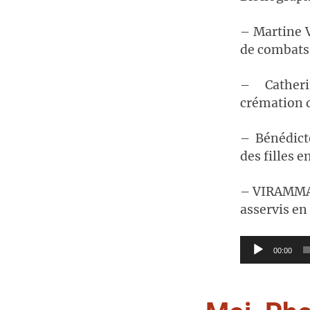
– Martine 
de combats 
– Cather
crémation d
– Bénédict
des filles e
– VIRAMMA e
asservis en
Lecteur
00:00
audio