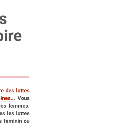
es
ire
re des luttes
ines..
. Vous
 des femmes.
s les luttes
ue féminin ou