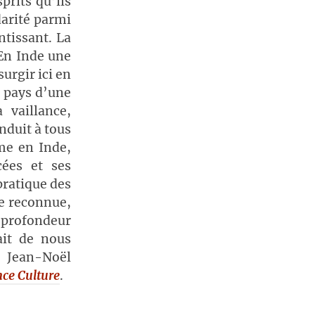
prits qu’ils
darité parmi
ntissant. La
 En Inde une
urgir ici en
e pays d’une
 vaillance,
onduit à tous
me en Inde,
cées et ses
pratique des
ce reconnue,
la profondeur
ait de nous
. Jean-Noël
ce Culture
.