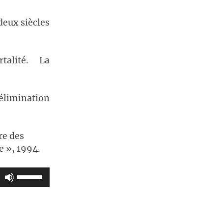
eux siècles
alité. La
élimination
re des
e », 1994.
Utilisez
les
flèches
haut/bas