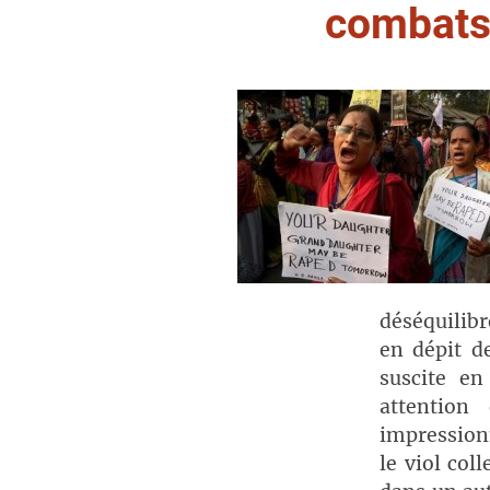
combat
déséquilibr
en dépit d
suscite en
attention
impressionn
le viol col