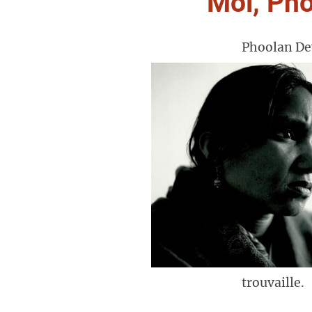
Moi, Pho
Phoolan Dev
trouvaille.