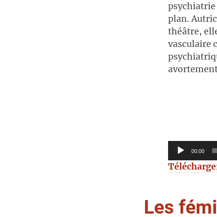
psychiatrie
plan. Autri
théâtre, el
vasculaire c
psychiatriq
avortement
Lecteur
audio
00:00
Télécharge
Les fémi