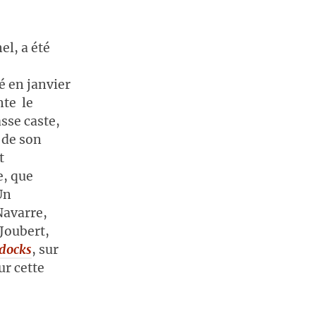
pour
augmenter
ou
l, a été
diminuer
le
é en janvier
volume.
nte le
sse caste,
 de son
t
e, que
Un
Navarre,
 Joubert,
 docks
, sur
ur cette