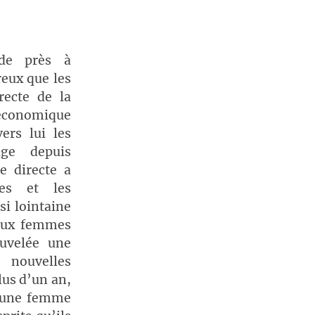
ou
diminuer
le
 de près à
volume.
eux que les
recte de la
 économique
ers lui les
age depuis
e directe a
res et les
si lointaine
 aux femmes
ouvelée une
 nouvelles
lus d’un an,
 jeune femme