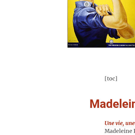
[toc]
Madelein
Une vie, un
Madeleine