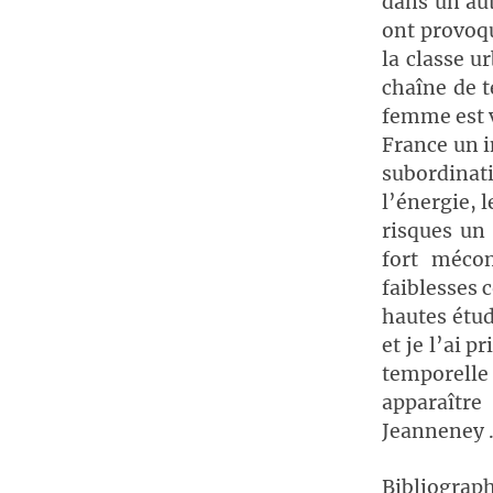
dans un aut
ont provoqu
la classe u
chaîne de t
femme est v
France un i
subordinat
l’énergie, l
risques un
fort mécon
faiblesses 
hautes étud
et je l’ai p
temporelle
apparaître
Jeanneney .
Bibliograph