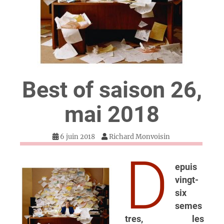
Best of saison 26,
mai 2018
6 juin 2018
Richard Monvoisin
D
epuis
vingt-
six
semes
tres, les