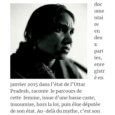
doc
ume
ntai
re
en
deu
x
part
ies,
enre
gistr
é en
janvier 2015 dans l’état de l’Uttar
Pradesh, raconte le parcours de
cette femme, issue d’une basse caste,
insoumise, hors la loi, puis élue députée
de son état. Au-delà du mythe, c’est son