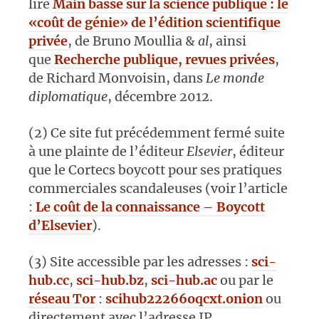
lire
Main basse sur la science publique : le
«coût de génie» de l’édition scientifique
privée
, de Bruno Moullia &
al
, ainsi
que
Recherche publique, revues privées
,
de Richard Monvoisin, dans
Le monde
diplomatique
, décembre 2012.
(2) Ce site fut précédemment fermé suite
à une plainte de l’éditeur
Elsevier
, éditeur
que le Cortecs boycott pour ses pratiques
commerciales scandaleuses (voir l’article
:
Le coût de la connaissance – Boycott
d’Elsevier
).
(3) Site accessible par les adresses :
sci-
hub.cc
,
sci-hub.bz
,
sci-hub.ac
ou par le
réseau Tor
:
scihub22266oqcxt.onion
ou
directement avec l’adresse IP