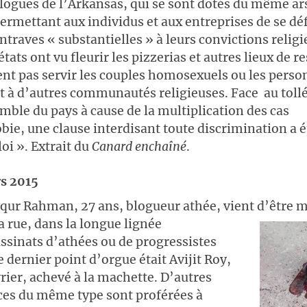
ogues de l’Arkansas, qui se sont dotés du même ar
permettant aux individus et aux entreprises de se d
entraves « substantielles » à leurs convictions relig
tats ont vu fleurir les pizzerias et autres lieux de r
ent pas servir les couples homosexuels ou les pers
 à d’autres communautés religieuses. Face au toll
mble du pays à cause de la multiplication des cas
e, une clause interdisant toute discrimination a é
loi ». Extrait du
Canard enchaîné
.
s 2015
qur Rahman, 27 ans, blogueur athée, vient d’être
m
a rue, dans la longue lignée
ssinats d’athées ou de progressistes
e dernier point d’orgue était Avijit Roy,
vrier, achevé à la machette. D’autres
es du même type sont proférées à