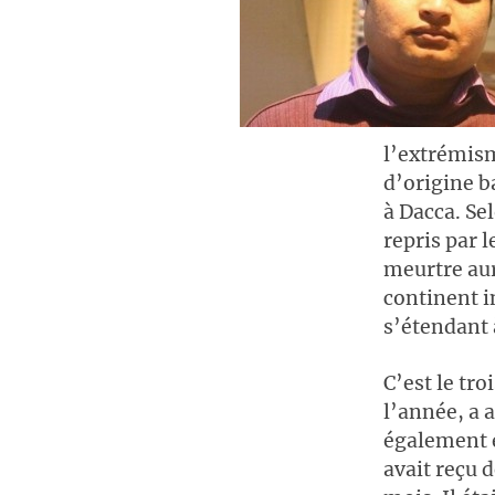
l’extrémism
d’origine b
à Dacca. Se
repris par 
meurtre aur
continent i
s’étendant 
C’est le tr
l’année, a 
également é
avait reçu 