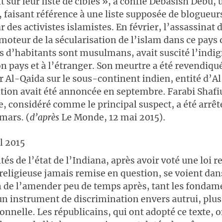
it sur leur liste de cibles », a confié Debasish Debu, 
, faisant référence à une liste supposée de blogueur
des activistes islamistes. En février, l’assassinat d
moteur de la sécularisation de l’islam dans ce pays
s d’habitants sont musulmans, avait suscité l’indig
on pays et à l’étranger. Son meurtre a été revendiqué
 Al-Qaida sur le sous-continent indien, entité d’A
ation avait été annoncée en septembre. Farabi Shaf
e, considéré comme le principal suspect, a été arrêt
mars. (
d’après
Le Monde, 12 mai 2015).
l 2015
tés de l’état de l’Indiana, après avoir voté une loi 
 religieuse jamais remise en question, se voient dan
n de l’amender peu de temps après, tant les fondam
 un instrument de discrimination envers autrui, plus
sonnelle. Les républicains, qui ont adopté ce texte, o