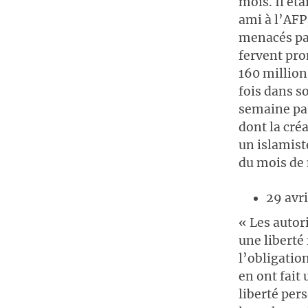
mois. Il éta
ami à l’AFP
menacés par 
fervent pro
160 million
fois dans s
semaine par
dont la cré
un islamist
du mois de 
29 avri
« Les autori
une liberté
l’obligatio
en ont fait
liberté per