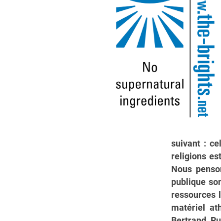
suivant : ce
religions e
Nous penson
publique son
ressources l
matériel at
Bertrand Ru