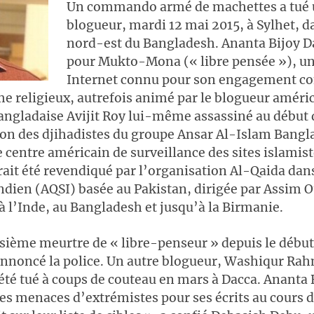
Un commando armé de machettes a tué
blogueur, mardi 12 mai 2015, à Sylhet, d
nord-est du Bangladesh. Ananta Bijoy Da
pour Mukto-Mona (« libre pensée »), un
Internet connu pour son engagement co
e religieux, autrefois animé par le blogueur améri
angladaise Avijit Roy lui-même assassiné au début 
lon des djihadistes du groupe Ansar Al-Islam Bangl
le centre américain de surveillance des sites islamis
ait été revendiqué par l’organisation Al-Qaida dan
ndien (AQSI) basée au Pakistan, dirigée par Assim 
à l’Inde, au Bangladesh et jusqu’à la Birmanie.
oisième meurtre de « libre-penseur » depuis le début
annoncé la police. Un autre blogueur, Washiqur Ra
té tué à coups de couteau en mars à Dacca. Ananta 
des menaces d’extrémistes pour ses écrits au cours 