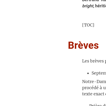
bright
, héri
[TOC]
Brèves
Les brèves 
Septem
Notre-Dam
procédé à u
texte exact 