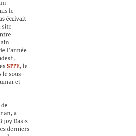
 un
ans le
s écrivait
 site
ntre
cain
de l’année
adesh,
tes
SITE
, le
s le sous-
Oumar et
 de
hman, a
Bijoy Das «
des derniers