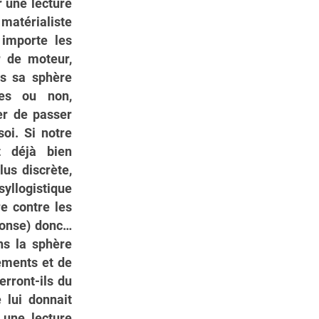
r une lecture
 matérialiste
 importe les
ir de moteur,
ns sa sphère
ses ou non,
er de passer
soi. Si notre
t déjà bien
lus discrète,
yllogistique
re contre les
ponse) donc…
ns la sphère
nements et de
erront-ils du
 lui donnait
 une lecture