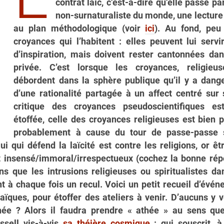
contrat laïc, c’est-à-dire qu’elle passe pa
non-surnaturaliste du monde, une lecture
au plan méthodologique (voir
ici
). Au fond, peu
croyances qui l’habitent : elles peuvent lui serv
d’inspiration, mais doivent rester cantonnées da
privée. C’est lorsque les croyances, religieu
débordent dans la sphère publique qu’il y a dang
d’une rationalité partagée à un affect centré sur 
critique des croyances pseudoscientifiques es
étoffée, celle des croyances religieuses est bien p
probablement à cause du tour de passe-passe s
lui qui défend la laïcité est contre les religions, or êt
st insensé/immoral/irrespectueux (cochez la bonne ré
s que les intrusions religieuses ou spiritualistes da
t à chaque fois un recul. Voici un petit recueil d’évé
aïques, pour étoffer des ateliers à venir. D’aucuns y v
hée ? Alors il faudra prendre « athée » au sens que
ssell vis-à-vis
sa théière cosmique
: qui souscrit, à