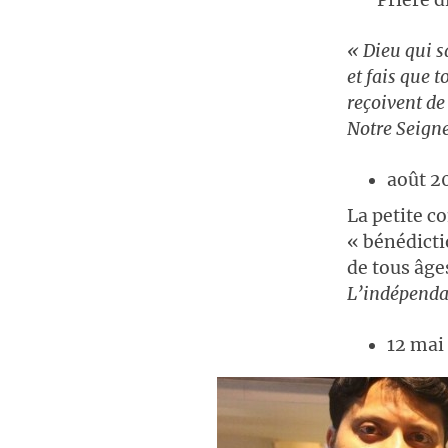
Prière d
« Dieu qui s
et fais que 
reçoivent de 
Notre Seigne
août 2
La petite c
« bénédicti
de tous âge
L’indépenda
12 mai