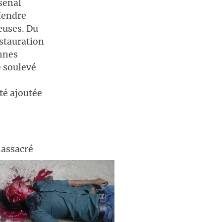
senal
éfendre
ieuses. Du
estauration
onnes
é soulevé
té ajoutée
assacré