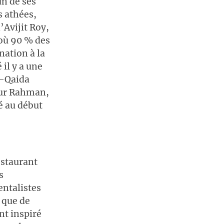
un de ses
s athées,
’Avijit Roy,
 où 90 % des
nation à la
 il y a une
l-Qaida
iur Rahman,
é au début
restaurant
s
entalistes
 que de
nt inspiré