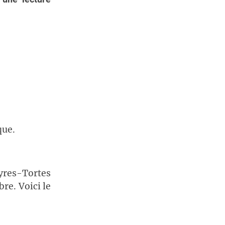
que.
res-Tortes
re. Voici le