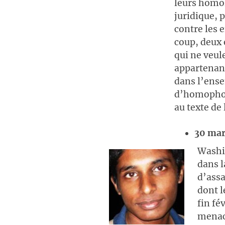
leurs homol
juridique, 
contre les 
coup, deux é
qui ne veul
appartenant
dans l’ense
d’homophobi
au texte de 
30 mar
Washi
dans l
d’assa
dont l
fin fé
menac