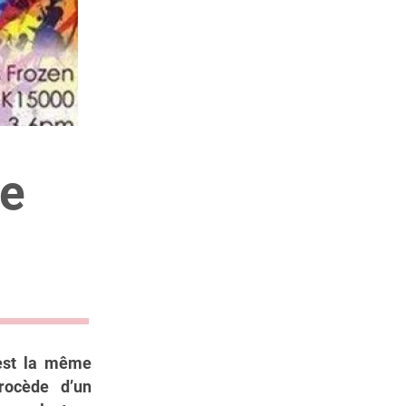
ne
 est la même
procède d’un