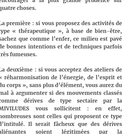
encourager à la plus grande prudence sur
quatre choses.
La première : si vous proposez des activités de
type « thérapeutique », à base de bien-être,
sachez que comme l’enfer, ce milieu est pavé
de bonnes intentions et de techniques parfois
très fumeuses.
La deuxième : si vous acceptez des ateliers de
« réharmonisation de l’énergie, de l’esprit et
du corps », sans plus d’élément, vous aurez du
mal à argumenter si des mouvements classés
comme dérives de type sectaire par la
MIVILUDES vous sollicitent : en effet,
nombreuses sont celles qui proposent ce type
d’intitulé. Il serait fâcheux que des dérives
aliénantes soient légitimées par la