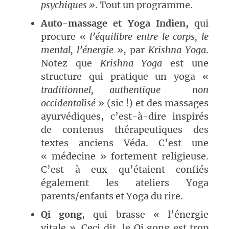
psychiques »
. Tout un programme.
Auto-massage et Yoga Indien
,
qui
procure «
l’équilibre entre le corps, le
mental, l’énergie »
, par
Krishna Yoga
.
Notez que
Krishna Yoga
est une
structure qui pratique un yoga «
traditionnel, authentique non
occidentalisé
» (sic !) et des massages
ayurvédiques, c’est-à-dire inspirés
de contenus thérapeutiques des
textes anciens Véda. C’est une
« médecine » fortement religieuse.
C’est à eux qu’étaient confiés
également les ateliers Yoga
parents/enfants et Yoga du rire.
Qi gong
, qui brasse « l’énergie
vitale ». Ceci dit, le Qi gong est trop