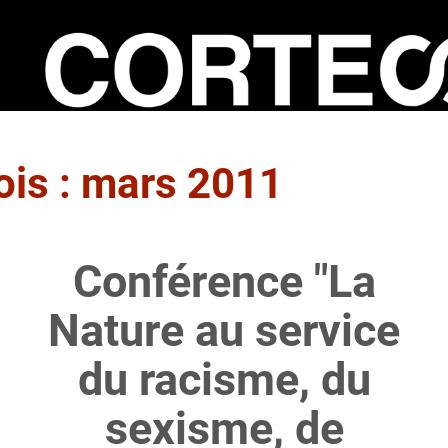
S
k
i
p
t
o
m
is :
mars 2011
a
i
n
Conférence "La
c
o
Nature au service
n
t
du racisme, du
e
n
sexisme, de
t