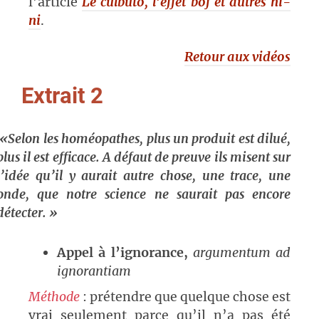
l’article
Le culbuto, l’effet bof et autres ni-
ni
.
Retour aux vidéos
Extrait 2
«Selon les homéopathes, plus un produit est dilué,
plus il est efficace. A défaut de preuve ils misent sur
l’idée qu’il y aurait autre chose, une trace, une
onde, que notre science ne saurait pas encore
détecter. »
Appel à l’ignorance
,
argumentum ad
ignorantiam
Méthode
: prétendre que quelque chose est
vrai seulement parce qu’il n’a pas été