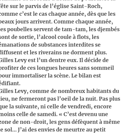
fête sur le parvis de l’église Saint-Roch,
comme c’est le cas chaque année, dès que les
beaux jours arrivent. Comme chaque année,
les poubelles servent de tam-tam, les djembés
sont de sortie, l’alcool coule à flots, les
émanations de substances interdites se
diffusent et les riverains ne dorment plus.
Gilles Levy est l’un dentre eux. Il décide de
profiter de ces longues heures sans sommeil
pour immortaliser la scène. Le bilan est
édifiant.
Gilles Levy, comme de nombreux habitants du
lieu, ne fermeront pas l’oeil de la nuit. Pas plus
que la suivante, ni celle de vendredi, encore
moins celle de samedi. « C’est devenu une
zone de non-droit, les gens défèquent à même
le sol… J’ai des envies de meurtre au petit