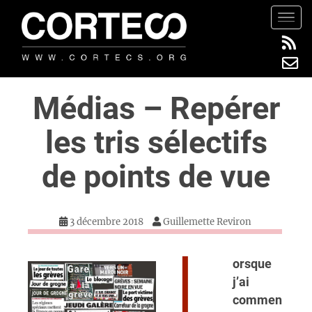
S
TOGG
k
i
p
t
Médias – Repérer
o
m
les tris sélectifs
a
i
de points de vue
n
c
o
3 décembre 2018
Guillemette Reviron
n
t
L
e
orsque
n
j’ai
t
commen