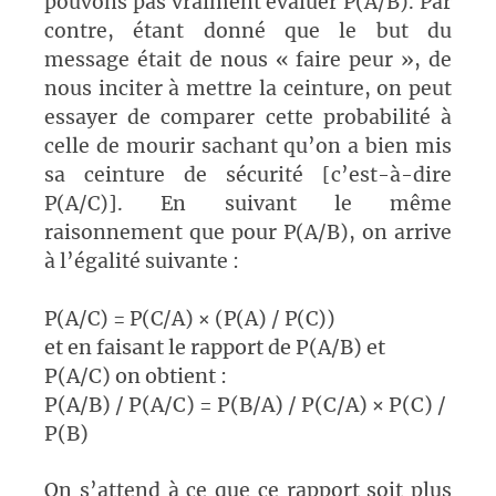
pouvons pas vraiment évaluer P(A/B). Par
contre, étant donné que le but du
message était de nous « faire peur », de
nous inciter à mettre la ceinture, on peut
essayer de comparer cette probabilité à
celle de mourir sachant qu’on a bien mis
sa ceinture de sécurité [c’est-à-dire
P(A/C)]. En suivant le même
raisonnement que pour P(A/B), on arrive
à l’égalité suivante :
P(A/C) = P(C/A) × (P(A) / P(C))
et en faisant le rapport de P(A/B) et
P(A/C) on obtient :
P(A/B) / P(A/C) = P(B/A) / P(C/A) × P(C) /
P(B)
On s’attend à ce que ce rapport soit plus