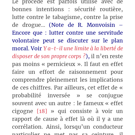
Le procédé est parfois utilisé avec de
bonnes intentions : sécurité routière,
lutte contre le tabagisme, contre la prise
de drogue…
(Note de R. Monvoisin –
Encore que : lutter contre une servitude
volontaire peut se discuter sur le plan
moral. Voir
Y a-t-il une limite à la liberté de
disposer de son propre corps ?
),
il n’en reste
pas moins « pernicieux ». Il faut en effet
faire un effort de raisonnement pour
comprendre pleinement les implications
de ces chiffres. Par ailleurs, cet effet de «
probabilité inversée » se conjugue
souvent avec un autre : le fameux « effet
cigogne
[18]
» qui consiste à voir un
rapport de cause à effet là où il y a une
corrélation. Ainsi, lorsqu’un conducteur
particulier ne met pas sa ceinture, il