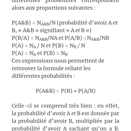
différentes probabilités correspondent
alors aux proportions suivantes :
P(A&B) = N
/N (probabilité d’avoir A et
A&B
B, « A&B » signifiant « A
et
B »)
P(B/A) = N
/NA et P(A/B) =N
/NB
A&B
A&B
P(A) = N
/ N et P(B) = N
/ N
A
B
P(A) = N
et P(B) = N
A
B
Ces expressions nous permettent de
retrouver la formule reliant les
différentes probabilités :
P(A&B) = P(B) × P(A/B)
Celle-ci se comprend très bien : en effet,
la probabilité d’avoir A
et
B est donnée par
la probabilité d’avoir B, multipliée par la
probabilité d’avoir A sachant qu’on a B.