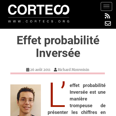
S
TOGG
k
i
p
t
Effet probabilité
o
m
Inversée
a
i
n
c
26 août 2011
Richard Monvoisin
o
L’
n
effet probabilité
t
Inversée est une
e
manière
n
trompeuse de
t
présenter les chiffres en