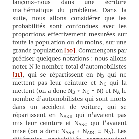
lançons-nous dans une écriture
mathématique du problème. Dans la
suite, nous allons considérer que les
probabilités sont confondues avec les
proportions effectivement mesurées sur
toute la population ou du moins, sur une
grande population
[10]
. Commençons par
préciser quelques notations : nous allons
noter N le nombre total d’automobilistes
[11]
, qui se répartissent en N
qui ne
B
mettent pas leur ceinture et N
qui la
C
mettent (on a donc N
+ N
= N) et N
le
B
C
A
nombre d’automobilistes qui sont morts
dans un accident de voiture, qui se
répartissent en N
qui n’avaient pas
A&B
mis leur ceinture et N
qui l’avaient
A&C
mise (on a donc N
+ N
= N
). Les
A&B
A&C
A