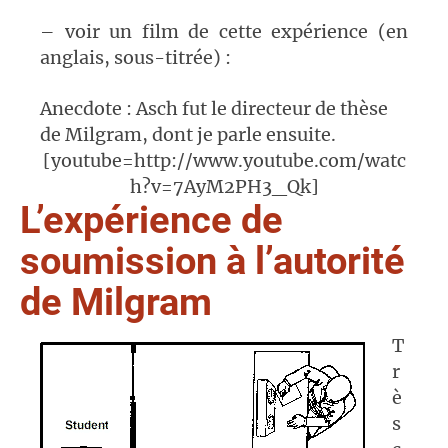
– voir un film de cette expérience (en
anglais, sous-titrée) :
Anecdote : Asch fut le directeur de thèse
de Milgram, dont je parle ensuite.
[youtube=http://www.youtube.com/watc
h?v=7AyM2PH3_Qk]
L’expérience de
soumission à l’autorité
de Milgram
T
r
è
s