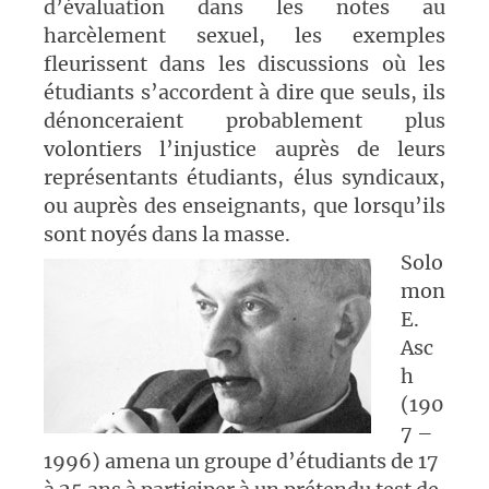
d’évaluation dans les notes au
harcèlement sexuel, les exemples
fleurissent dans les discussions où les
étudiants s’accordent à dire que seuls, ils
dénonceraient probablement plus
volontiers l’injustice auprès de leurs
représentants étudiants, élus syndicaux,
ou auprès des enseignants, que lorsqu’ils
sont noyés dans la masse.
Solo
mon
E.
Asc
h
(190
7 –
1996) amena un groupe d’étudiants de 17