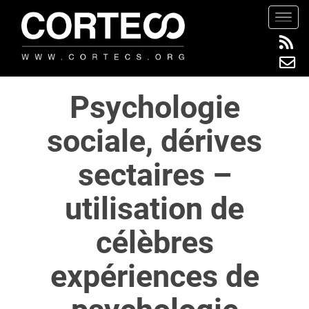
S
TOGG
k
i
p
t
Psychologie
o
m
sociale, dérives
a
i
sectaires –
n
c
utilisation de
o
n
célèbres
t
e
expériences de
n
t