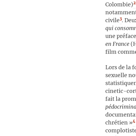
2
Colombie)
notamment l
3
civile
. Deu
qui consomm
une préface
en France
(H
film comme 
Lors de la 
sexuelle nou
statistique
cinetic-cor
fait la pro
pédocrimina
documentair
4
chrétien »
complotiste