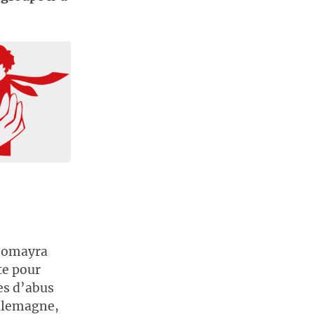
 Homayra
te pour
es d’abus
Allemagne,