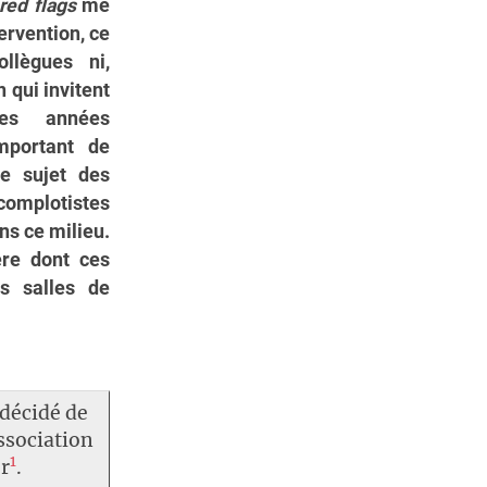
red flags
me
ervention, ce
llègues ni,
 qui invitent
ues années
mportant de
le sujet des
 complotistes
ns ce milieu.
ère dont ces
s salles de
 décidé de
ssociation
1
er
.