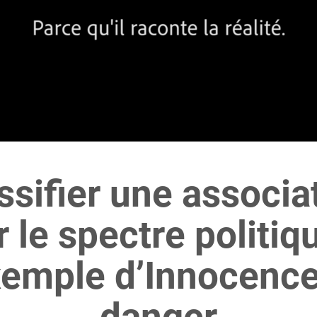
ssifier une associa
r le spectre politiqu
xemple d’Innocenc