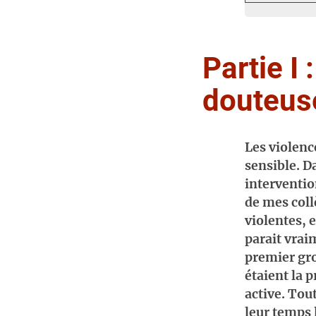
Partie I 
douteus
Les violence
sensible. D
interventi
de mes coll
violentes, e
parait vrai
premier gro
étaient la 
active. Tou
leur temps 