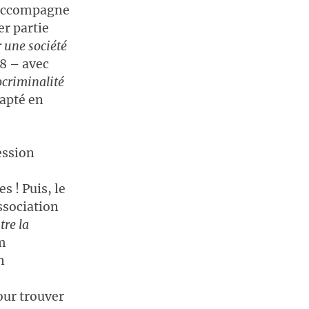
e accompagne
er partie
 une société
08 – avec
ocriminalité
dapté en
ession
s ! Puis, le
ssociation
tre la
lm
n
our trouver