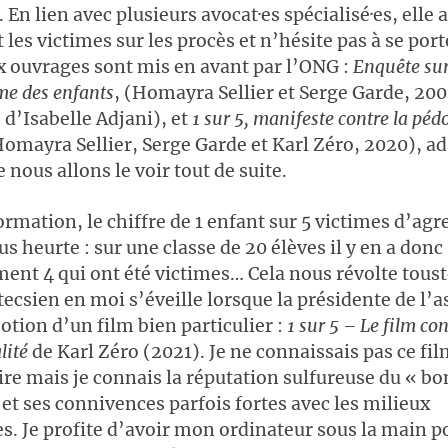
. En lien avec plusieurs avocat·es spécialisé·es, ell
es victimes sur les procès et n’hésite pas à se port
x ouvrages sont mis en avant par l’ONG :
Enquête sur
e des enfants
, (Homayra Sellier et Serge Garde, 20
 d’Isabelle Adjani), et
1 sur 5, manifeste contre la péd
omayra Sellier, Serge Garde et Karl Zéro, 2020), a
nous allons le voir tout de suite.
formation, le chiffre de 1 enfant sur 5 victimes d’agr
s heurte : sur une classe de 20 élèves il y en a donc
ment 4 qui ont été victimes… Cela nous révolte touste
tecsien en moi s’éveille lorsque la présidente de l’a
motion d’un film bien particulier :
1 sur 5 – Le film con
lité
de Karl Zéro (2021). Je ne connaissais pas ce fi
e mais je connais la réputation sulfureuse du « bo
et ses connivences parfois fortes avec les milieux
s. Je profite d’avoir mon ordinateur sous la main p