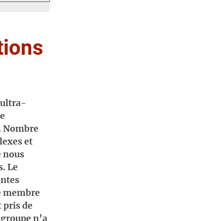
ations
 ultra-
ne
t. Nombre
lexes et
e nous
s. Le
antes
une membre
 pris de
 groupe n’a