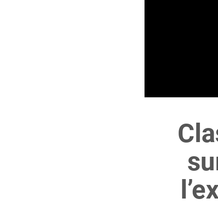
Cla
su
l’e