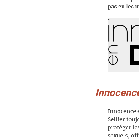
pas eu les 
Innocenc
Innocence 
Sellier tou
protéger le
sexuels, of