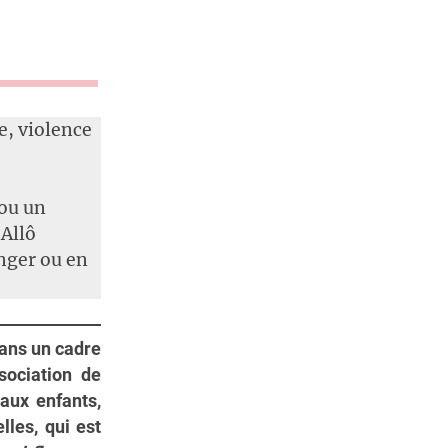
te, violence
 ou un
Allô
nger ou en
dans un cadre
ssociation de
 aux enfants,
lles, qui est