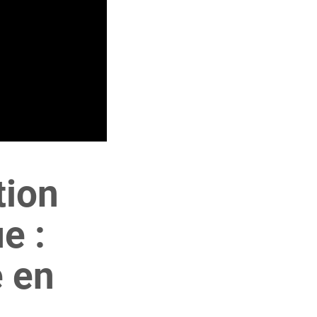
tion
e :
e en