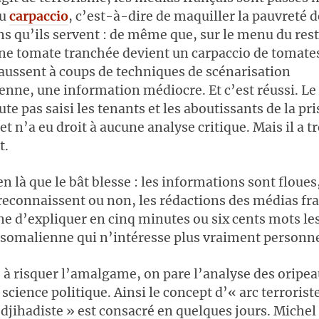
du
carpaccio
, c’est-à-dire de maquiller la pauvreté d
s qu’ils servent : de même que, sur le menu du res
une tomate tranchée devient un carpaccio de tomates
ussent à coups de techniques de scénarisation
nne, une information médiocre. Et c’est réussi. Le p
te pas saisi les tenants et les aboutissants de la pr
et n’a eu droit à aucune analyse critique. Mais il a t
t.
en là que le bât blesse : les informations sont floues,
 reconnaissent ou non, les rédactions des médias fr
ne d’expliquer en cinq minutes ou six cents mots les
 somalienne qui n’intéresse plus vraiment personn
e à risquer l’amalgame, on pare l’analyse des oripea
 science politique. Ainsi le concept d’« arc terrorist
 djihadiste » est consacré en quelques jours. Michel 