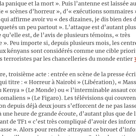
la panique et la mort ». Puis l’antenne est laissée a
de « scènes d’horreur », d’« exécutions sommaire
ui affirme avoir vu « des dizaines, je dis bien des 
quetés un peu partout ». L’attaque est d’autant plus
qu’elle est, de l’avis de plusieurs témoins, « très
 ». Peu importe si, depuis plusieurs mois, les centr
x kényans sont considérés comme une cible priori
s terroristes par les chancelleries du monde entier
e, troisième acte : entrée en scène de la presse écri
qui titre : « Horreur à Nairobi » (Libération), « Mas
u Kenya » (Le Monde) ou « l’interminable assaut co
somaliens » (Le Figaro). Les télévisions qui couvren
on depuis déjà deux jours s’efforcent de ne pas lass
à une heure de grande écoute, d’autant plus que de l
nt de TF1 « c’est très compliqué d’avoir des infor
 passe ». Alors pour rendre attrayant ce brouet d’in