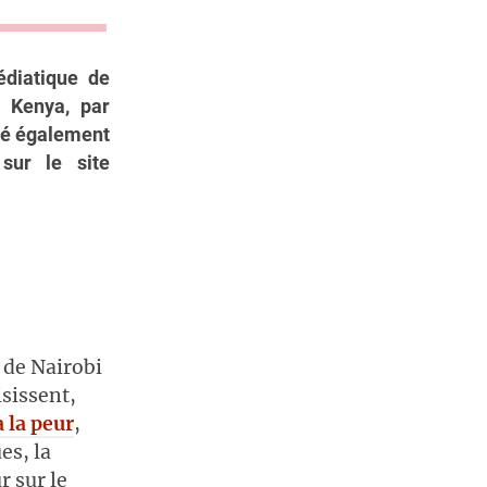
édiatique de
u Kenya, par
té également
sur le site
 de Nairobi
sissent,
à la peur
,
es, la
r sur le