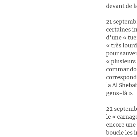
devant de l
21 septembr
certaines i
d’une « tue
« très lour
pour sauver
« plusieurs
commando ar
corresponda
la Al Sheba
gens-là ».
22 septembr
le « carnag
encore une f
boucle les