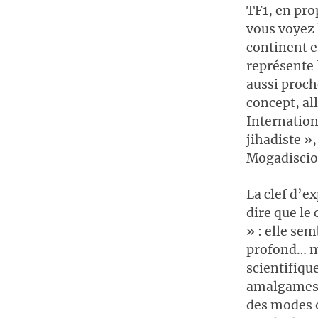
TF1, en pro
vous voyez l
continent e
représente 
aussi proch
concept, al
Internationa
jihadiste »,
Mogadiscio
La clef d’ex
dire que le
» : elle se
profond… ma
scientifique
amalgames d
des modes o