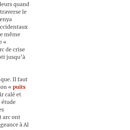
lleurs quand
 traverse le
Kenya
occidentaux
 le même
e «
rc de crise
ott jusqu’à
que. Il faut
tion «
puits
r calé et
e étude
es
t arc ont
égeance à Al