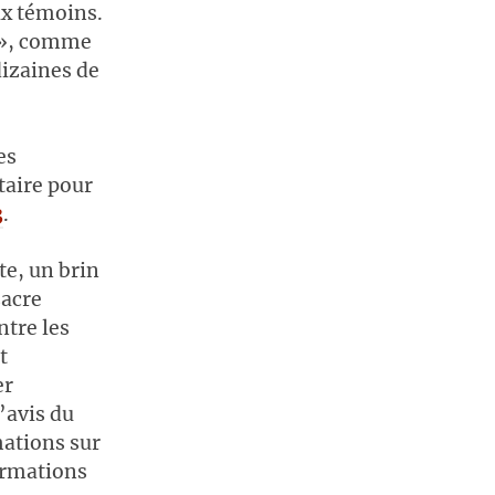
ux témoins.
s », comme
dizaines de
es
taire pour
3
.
te, un brin
sacre
ntre les
t
er
’avis du
mations sur
formations