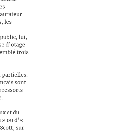
es
taurateur
, les
ublic, lui,
ise d’otage
remblé trois
 partielles.
ançais sont
 ressorts
e.
ux et du
e » ou d’«
Scott, sur