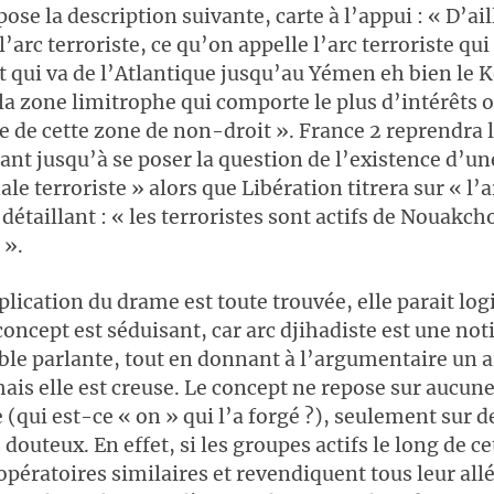
pose la description suivante, carte à l’appui : « D’ai
’arc terroriste, ce qu’on appelle l’arc terroriste qui
t qui va de l’Atlantique jusqu’au Yémen eh bien le 
la zone limitrophe qui comporte le plus d’intérêts 
e de cette zone de non-droit ». France 2 reprendra
lant jusqu’à se poser la question de l’existence d’un
le terroriste » alors que Libération titrera sur « l’a
 détaillant : « les terroristes sont actifs de Nouakch
 ».
plication du drame est toute trouvée, elle parait logi
 concept est séduisant, car arc djihadiste est une no
mble parlante, tout en donnant à l’argumentaire un ai
is elle est creuse. Le concept ne repose sur aucun
 (qui est-ce « on » qui l’a forgé ?), seulement sur d
outeux. En effet, si les groupes actifs le long de ce
pératoires similaires et revendiquent tous leur all