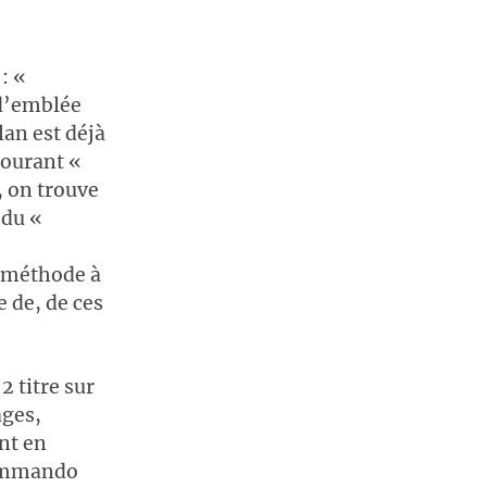
: «
 d’emblée
lan est déjà
courant «
, on trouve
 du «
e méthode à
 de, de ces
 titre sur
ages,
ent en
commando