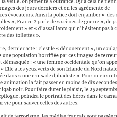
s la veille, on pimente à outrance. Qu’à cela ne tienn
 images des jours derniers et on les agrémente de
s évocateurs. Ainsi la police doit enjamber « des 
balles », France 2 parle de « scènes de guerre », de 
roidement » et « d’assaillants qui n’hésitent pas à c
rte des toilettes ».
e, dernier acte : c’est le « dénouement », un soul
e une population horrifiée par ces images de terreur
t démasquée : « une femme occidentale qu’on appel
« Elle a les yeux verts de son Irlande du Nord natal
ée dans « une croisade djihadiste ». Pour mieux ret
ne animation la fait passer en moins de dix seconde
iqab noir. Pour faire durer le plaisir, le 25 septemb
épilogue, peindra le portrait des héros dans le carn
r vie pour sauver celles des autres.
agit de terrorisme, les médias français sont passés 