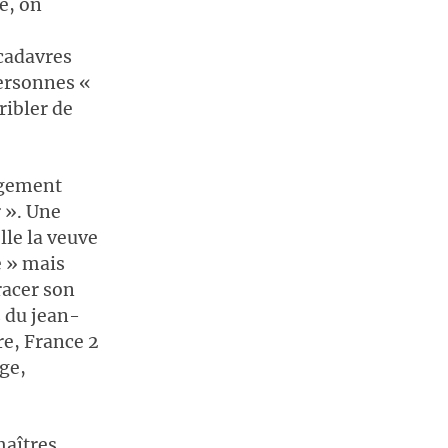
e, on
cadavres
personnes «
ribler de
agement
 ». Une
le la veuve
e » mais
racer son
s du jean-
re, France 2
age,
maîtres