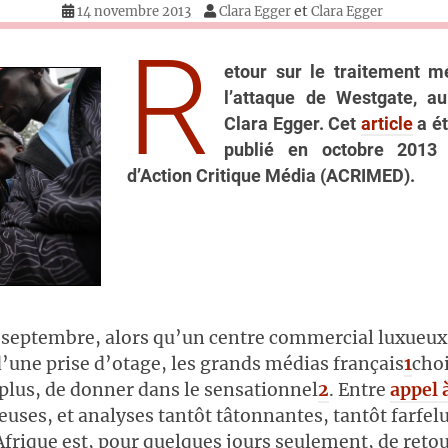
et
14 novembre 2013
Clara Egger
Clara Egger
R
etour sur le traitement m
l’attaque de Westgate, a
Clara Egger. Cet
article
a é
publié en octobre 2013 
d’Action Critique Média (ACRIMED).
 septembre, alors qu’un centre commercial luxueux
 d’une prise d’otage, les grands médias français
1
choi
 plus, de donner dans le sensationnel
2
. Entre
appel 
uses, et analyses tantôt tâtonnantes, tantôt farfelu
Afrique est, pour quelques jours seulement, de retou