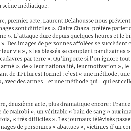
a scène médiatique.
e, premier acte, Laurent Delahousse nous prévient 
mages sont difficiles ». Claire Chazal préfère parler
rie ». L’attaque dure depuis quelques heures et le bi
d ». Des images de personnes affolées se succèdent 
 leur vie », « les blessés se comptent par dizaines »
 cadavres par terre ». Qu’importe si l’on ignore tout
mé », de « leur nationalité, leur motivation », le
nt de TF1 lui est formel : c’est « une méthode, un
b, avec des armes… et une méthode qui… qui est celle
e, deuxième acte, plus dramatique encore : France 2
e de Nairobi », un véritable « bain de sang » aux im
ois, « très difficiles ». Les journaux télévisés pass
 images de personnes « abattues », victimes d’un 