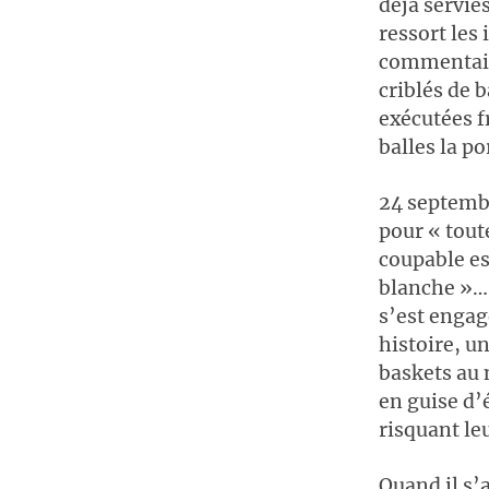
déjà servie
ressort les
commentaire
criblés de 
exécutées f
balles la po
24 septembr
pour « tout
coupable es
blanche »… 
s’est engag
histoire, u
baskets au n
en guise d’
risquant leu
Quand il s’