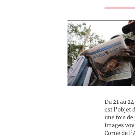
Du 21 au 24
est l’objet
une fois de
images voye
Corne de l’