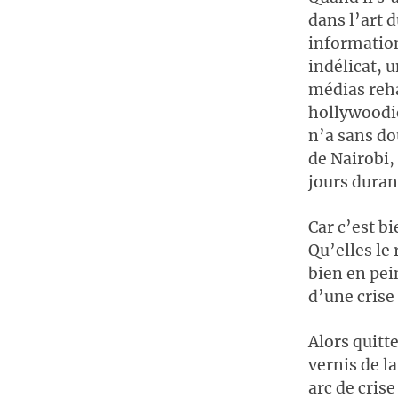
dans l’art 
information
indélicat, 
médias reha
hollywoodie
n’a sans dou
de Nairobi, 
jours duran
Car c’est bi
Qu’elles le
bien en pei
d’une crise
Alors quitt
vernis de la
arc de crise