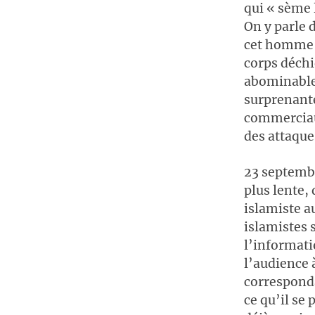
qui « sème 
On y parle 
cet homme q
corps déchi
abominable 
surprenante
commerciau
des attaque
23 septembr
plus lente, 
islamiste a
islamistes 
l’informati
l’audience 
corresponda
ce qu’il se