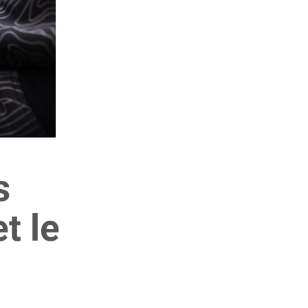
s
t le