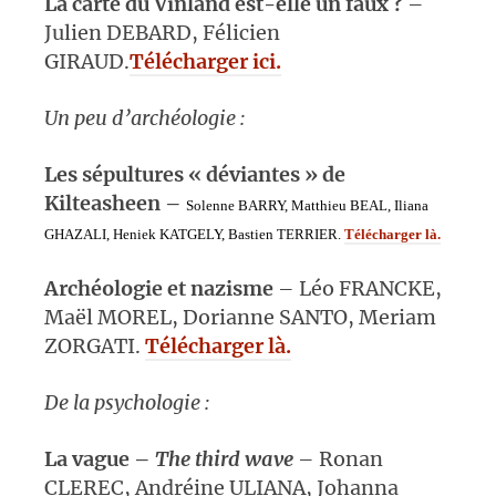
La carte du Vinland est-elle un faux ?
–
Julien DEBARD, Félicien
GIRAUD.
Télécharger ici.
Un peu d’archéologie :
Les sépultures « déviantes » de
Kilteasheen –
Solenne BARRY, Matthieu BEAL, Iliana
GHAZALI, Heniek KATGELY,
Bastien TERRIER.
Télécharger là.
Archéologie et nazisme
– Léo FRANCKE,
Maël MOREL, Dorianne SANTO, Meriam
ZORGATI.
Télécharger là.
De la psychologie :
La vague –
The third wave
– Ronan
CLEREC, Andréine ULIANA, Johanna