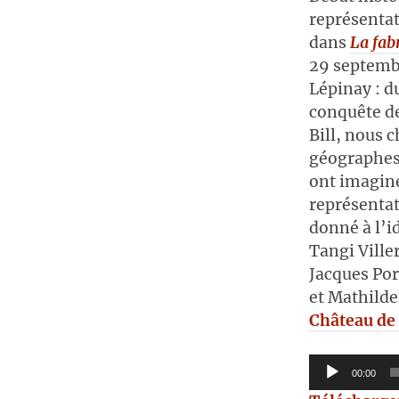
représentat
dans
La fabr
29 septemb
Lépinay : d
conquête de
Bill, nous 
géographes,
ont imagin
représentat
donné à l’i
Tangi Ville
Jacques Por
et Mathilde
Château de 
Lecteur
00:00
audio