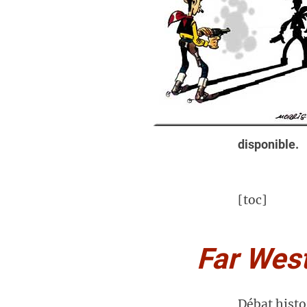
disponible.
[toc]
Far Wes
Débat histo