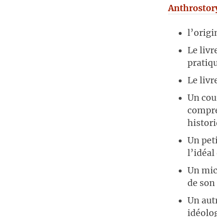
Anthrostor
l’orig
Le livr
pratiq
Le livr
Un cou
compren
histor
Un peti
l’idéal
Un mic
de son 
Un aut
idéolog