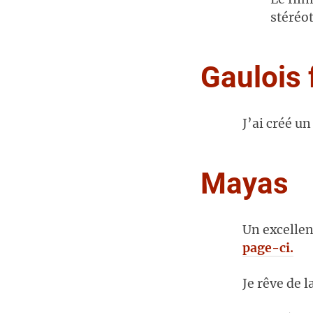
stéréo
Gaulois 
J’ai créé u
Mayas
Un excellen
page-ci.
Je rêve de l