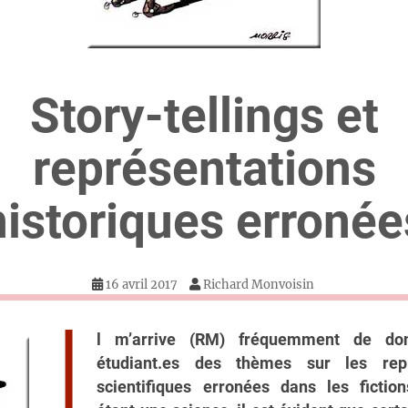
Story-tellings et
représentations
historiques erronée
16 avril 2017
Richard Monvoisin
I
l m’arrive (RM) fréquemment de do
étudiant.es des thèmes sur les repr
scientifiques erronées dans les fictions