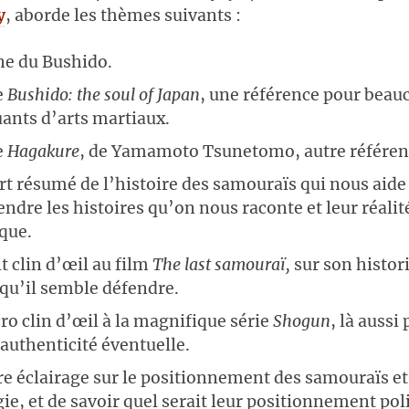
y
, aborde les thèmes suivants :
ine du Bushido.
e
Bushido: the soul of Japan
, une référence pour beau
uants d’arts martiaux.
e
Hagakure
, de Yamamoto Tsunetomo, autre référen
rt résumé de l’histoire des samouraïs qui nous aide
dre les histoires qu’on nous raconte et leur réalit
ique.
t clin d’œil au film
The last samouraï,
sur son histori
 qu’il semble défendre.
ro clin d’œil à la magnifique série
Shogun
, là aussi
authenticité éventuelle.
re éclairage sur le positionnement des samouraïs et
ie, et de savoir quel serait leur positionnement pol