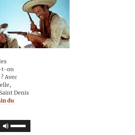
les
a-t-on
 ? Avec
elle,
-Saint Denis
in du
Utilisez
les