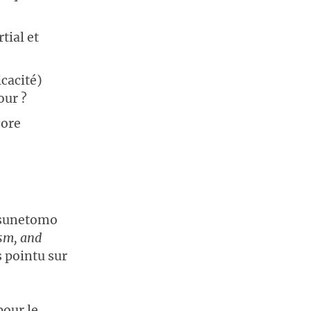
tial et
icacité)
our ?
core
Tsunetomo
ism, and
s pointu sur
pour le