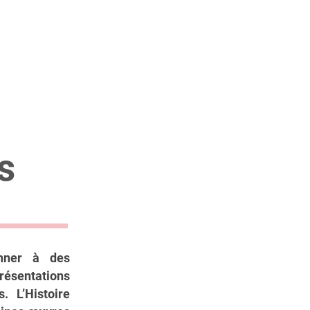
s
nner à des
ésentations
. L’Histoire