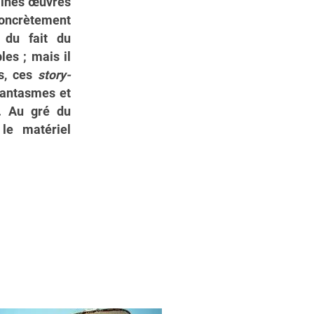
taines œuvres
concrètement
t du fait du
les ; mais il
s, ces
story-
 fantasmes et
e. Au gré du
 le matériel