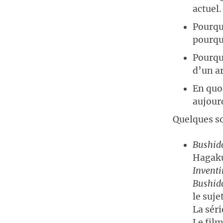
actuel.
Pourquo
pourquo
Pourquo
d’un ar
En quo
aujourd
Quelques so
Bushido
Hagaku
Inventi
Bushid
le suje
La sér
Le fil