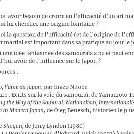
i avoir besoin de croire en l’efficacité d’un art mar
i lui chercher une origine lointaine ?
i la question de l’efficacité (et de l’origine de l’eff
t martial est important dans sa pratique au jour le j
i une idée fantasmée des samouraïs a pu et peut en
’hui avoir de l’influence sur le Japon ?
urces :
, l’âme du Japon
, par Inazo Nitobe
re : Ecrits sur la voie du samouraï, de Yamamoto 
ng the Way of the Samurai: Nationalism, International
o in Modern Japan
, de Oleg Benesch, historien le plu
t
ie
Shogun
,
de Jerry Lyndon (1980)
m
Le Dernier samouraï
, d’Edward Zwick (2003) à voir 