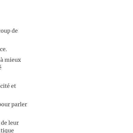
coup de
ce.
 à mieux
é
cité et
 pour parler
 de leur
itique