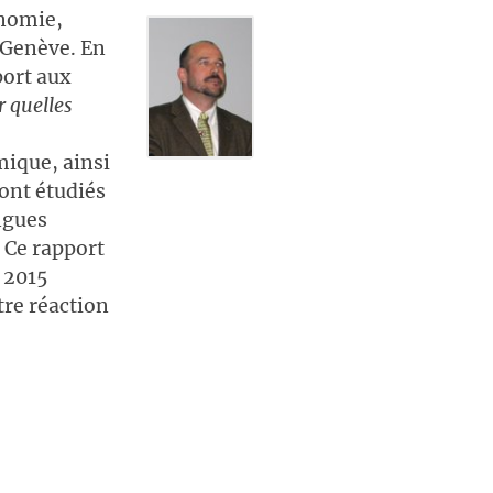
onomie,
 Genève. En
port aux
r quelles
ique, ainsi
sont étudiés
angues
 Ce rapport
 2015
tre réaction