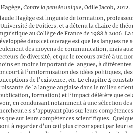
 Hagège,
Contre la pensée unique
, Odile Jacob, 2012.
laude Hagège est linguiste de formation, professeu
’Université de Poitiers, et a détenu la chaire de théo
inguistique au Collège de France de 1988 à 2006. La
éveloppée dans cet ouvrage est que les langues ne 
eulement des moyens de communication, mais auss
ecteurs de diversité, et que le recours avéré à un n
oins en moins important de langues, à différentes 
oncourt à l’uniformisation des idées politiques, des
onceptions de l’existence,
etc
. Le chapitre 4 consta
roissante de la langue anglaise dans le milieu scien
publication, formation) et l’impact délétère que cel
voir, en conduisant notamment à une sélection des
hercheur.e.s s’appuyant plus sur leurs compétence
es que sur leurs compétences scientifiques. Quelqu
ont à regarder d’un œil plus circonspect par leur t