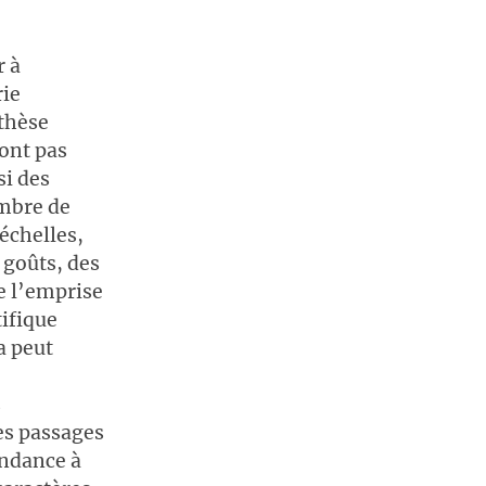
r à
rie
 thèse
sont pas
i des
ombre de
échelles,
 goûts, des
te l’emprise
tifique
a peut
s
es passages
endance à