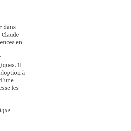
ur dans
, Claude
uences en
t
ques. Il
adoption à
 d’une
esse les
tique