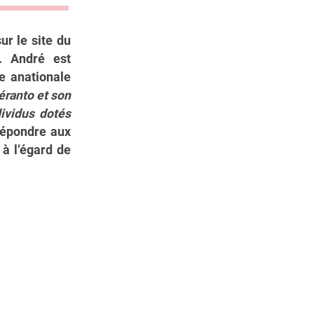
ur le site du
. André est
le anationale
péranto et son
dividus dotés
 répondre aux
à l’égard de