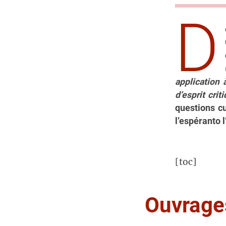
D
application 
d’esprit crit
questions c
l’espéranto l
[toc]
Ouvrage