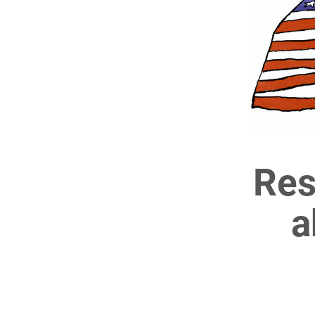
Res
a