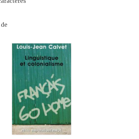
 caractères
é de