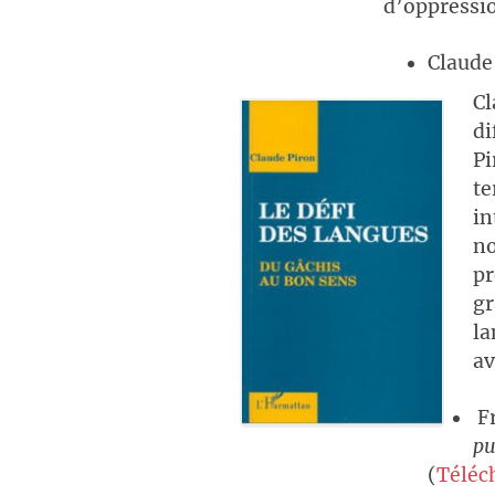
d’oppressi
Claude
Cl
di
Pi
te
in
no
pr
gr
la
a
Fr
pu
(
Téléc