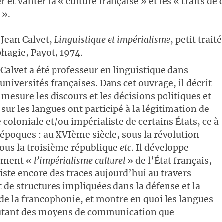
r et vanter la « culture française » et les « traits de
 ».
Jean Calvet,
Linguistique et impérialisme
, petit trait
phagie, Payot, 1974.
Calvet a été professeur en linguistique dans
universités françaises. Dans cet ouvrage, il décrit
 mesure les discours et les décisions politiques et
 sur les langues ont participé à la légitimation de
 coloniale et/ou impérialiste de certains États, ce à
 époques : au XVIème siècle, sous la révolution
sous la troisième république
etc
. Il développe
rement «
l’impérialisme culturel
» de l’État français,
siste encore des traces aujourd’hui au travers
e structures impliquées dans la défense et la
e la francophonie, et montre en quoi les langues
autant des moyens de communication que