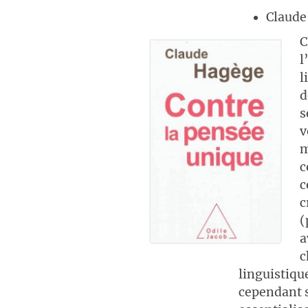
Claude
C
l
l
d
s
v
m
c
c
c
(
a
c
linguistiqu
cependant s