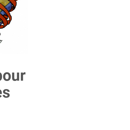
pour
es