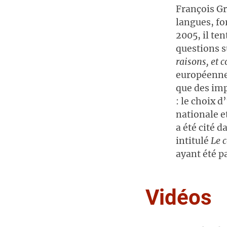
François Gr
langues, fo
2005, il te
questions s
raisons, et 
européenne,
que des imp
: le choix 
nationale e
a été cité d
intitulé
Le 
ayant été pa
Vidéos