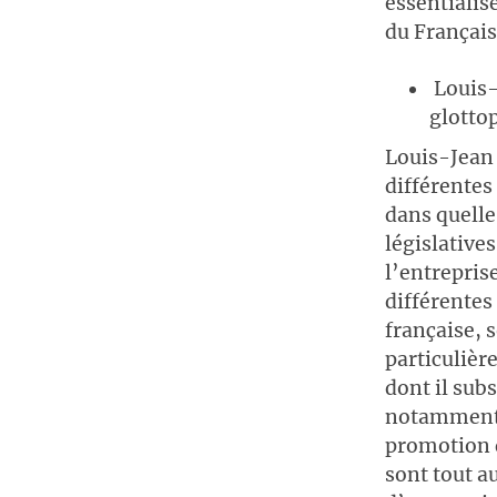
essentialise
du Français
Louis-
glotto
Louis-Jean 
différentes 
dans quelle
législatives
l’entreprise
différentes
française, 
particuliè
dont il sub
notamment d
promotion d
sont tout 