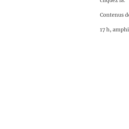
cliquez là.
Contenus de
17 h, amphi