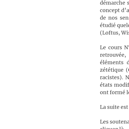
démarche sc
concept d’a
de nos sen
étudié quel
(Loftus, W
Le cours N
retrouvée,
éléments 
zététique 
racistes). 
états modif
ont formé le
La suite es
Les soutena