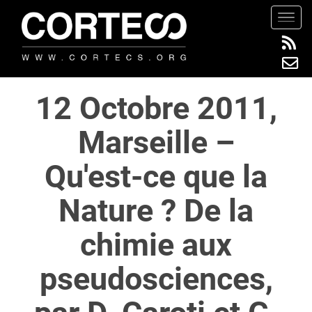
S
TOGG
k
i
p
t
12 Octobre 2011,
o
m
Marseille –
a
i
Qu'est-ce que la
n
c
Nature ? De la
o
n
chimie aux
t
e
pseudosciences,
n
t