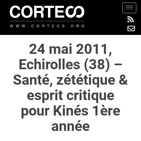
S
TOGG
k
i
p
t
24 mai 2011,
o
m
Echirolles (38) –
a
i
Santé, zététique &
n
c
esprit critique
o
n
pour Kinés 1ère
t
e
année
n
t