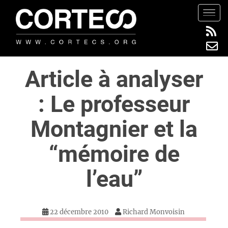
S
TOGG
k
i
p
t
Article à analyser
o
m
: Le professeur
a
i
Montagnier et la
n
c
“mémoire de
o
n
l’eau”
t
e
n
22 décembre 2010
Richard Monvoisin
t