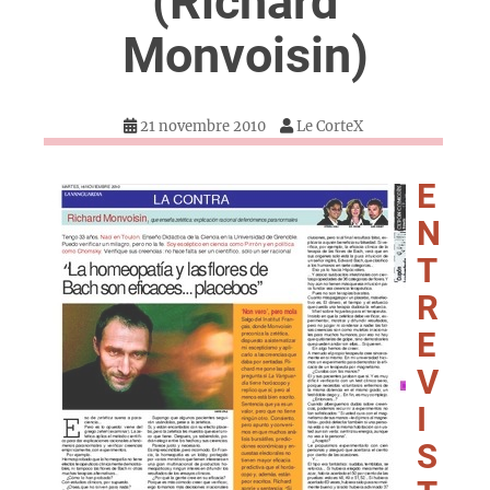
(Richard
Monvoisin)
21 novembre 2010
Le CorteX
E
N
T
R
E
V
I
S