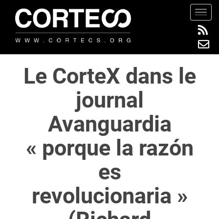
S
TOGG
k
i
p
t
Le CorteX dans le
o
m
journal
a
i
Avanguardia
n
c
« porque la razón
o
n
es
t
e
revolucionaria »
n
t