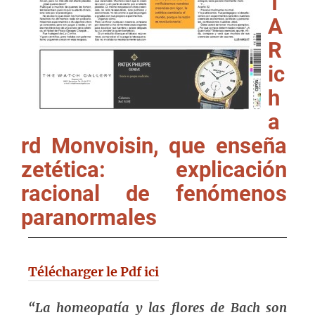
T
A
R
ic
h
a
rd Monvoisin, que enseña
zetética: explicación
racional de fenómenos
paranormales
Télécharger le Pdf ici
“La homeopatía y las flores de Bach son