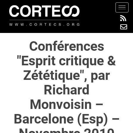
S
TOGG
k
i
p
t
Conférences
o
m
"Esprit critique &
a
i
Zététique", par
n
c
Richard
o
n
Monvoisin –
t
e
Barcelone (Esp) –
n
t