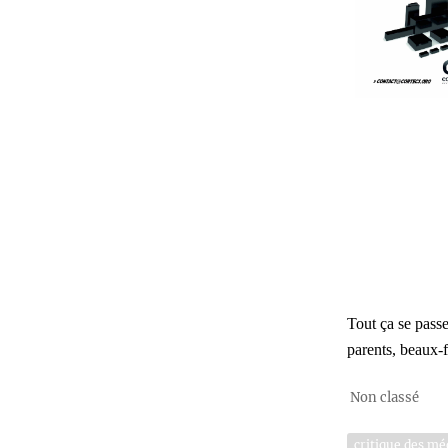
Tout ça se pas
parents, beaux-f
Non classé
critique des mé