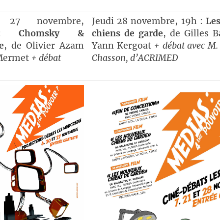
i 27 novembre,
Jeudi 28 novembre, 19h :
Le
0 :
Chomsky &
chiens de garde
, de Gilles B
e
, de Olivier Azam
Yann Kergoat
+ débat avec M. 
 Mermet
+ débat
Chasson, d’ACRIMED