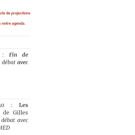
cle de projections
s notre agenda.
0 :
Fin de
 débat
avec
7h30 :
Les
, de Gilles
 débat avec
IMED