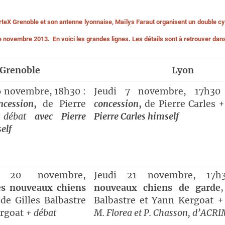
rteX Grenoble et son antenne lyonnaise, Maïlys Faraut organisent un double cy
 novembre 2013. En voici les grandes lignes. Les détails sont à retrouver dan
Grenoble
Lyon
6 novembre, 18h30 :
Jeudi 7 novembre, 17h3
ncession
,
de Pierre
concession
,
de Pierre Carles
+
débat
avec
Pierre
Pierre Carles himself
elf
i 20 novembre,
Jeudi 21 novembre, 1
es nouveaux chiens
nouveaux chiens de garde
 de Gilles Balbastre
Balbastre et Yann Kergoat
+
ergoat
+ débat
M. Florea et P. Chasson, d’ACR