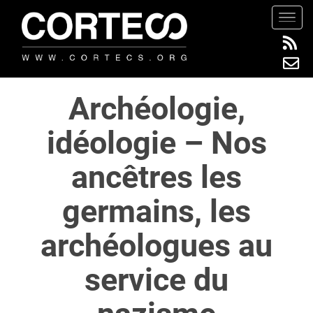
S
TOGG
k
i
p
t
Archéologie,
o
m
idéologie – Nos
a
i
ancêtres les
n
c
germains, les
o
n
archéologues au
t
e
service du
n
t