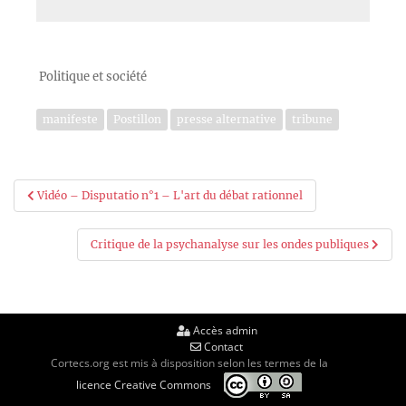
Politique et société
manifeste
Postillon
presse alternative
tribune
Navigation
Vidéo – Disputatio n°1 – L'art du débat rationnel
de
Critique de la psychanalyse sur les ondes publiques
l’article
Accès admin
Contact
Cortecs.org est mis à disposition selon les termes de la
licence Creative Commons