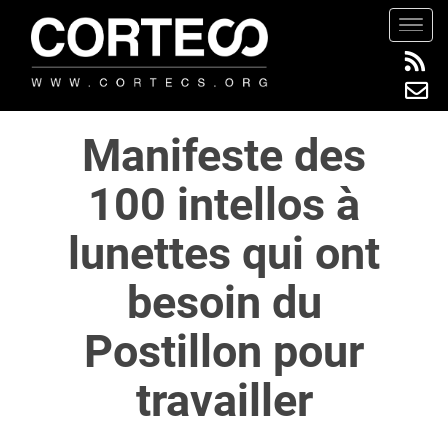
S
TOGG
k
i
p
t
Manifeste des
o
m
100 intellos à
a
i
lunettes qui ont
n
c
besoin du
o
n
Postillon pour
t
e
travailler
n
t